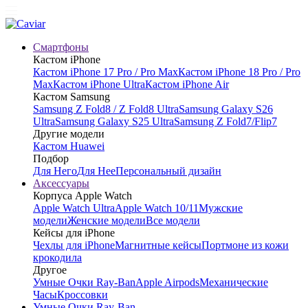
Смартфоны
Кастом iPhone
Кастом iPhone 17 Pro / Pro Max
Кастом iPhone 18 Pro / Pro
Max
Кастом iPhone Ultra
Кастом iPhone Air
Кастом Samsung
Samsung Z Fold8 / Z Fold8 Ultra
Samsung Galaxy S26
Ultra
Samsung Galaxy S25 Ultra
Samsung Z Fold7/Flip7
Другие модели
Кастом Huawei
Подбор
Для Него
Для Нее
Персональный дизайн
Аксессуары
Корпуса Apple Watch
Apple Watch Ultra
Apple Watch 10/11
Мужские
модели
Женские модели
Все модели
Кейсы для iPhone
Чехлы для iPhone
Магнитные кейсы
Портмоне из кожи
крокодила
Другое
Умные Очки Ray-Ban
Apple Airpods
Механические
Часы
Кроссовки
Умные Очки Ray-Ban