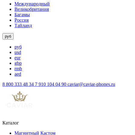
Международный
Великобритания
Багамы
Россия
Тайланд
руб
руб
usd
eur
gbp
rmb
aed
8 800 333 48 34
7 910 104 04 90
caviar@caviar-phones.ru
Каталог
Магнитный Кастом