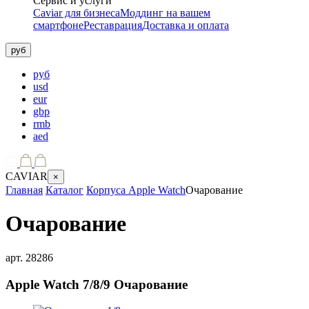
Сервис и услуги
Caviar для бизнеса
Моддинг на вашем
смартфоне
Реставрация
Доставка и оплата
руб
руб
usd
eur
gbp
rmb
aed
CAVIAR
×
Главная
Каталог
Корпуса Apple Watch
Очарование
Очарование
арт.
28286
Apple Watch 7/8/9
Очарование