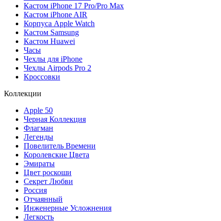
Кастом iPhone 17 Pro/Pro Max
Кастом iPhone AIR
Корпуса Apple Watch
Кастом Samsung
Кастом Huawei
Часы
Чехлы для iPhone
Чехлы Airpods Pro 2
Кроссовки
Коллекции
Apple 50
Черная Коллекция
Флагман
Легенды
Повелитель Времени
Королевские Цвета
Эмираты
Цвет роскоши
Секрет Любви
Россия
Отчаянный
Инженерные Усложнения
Легкость