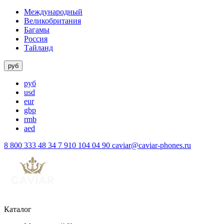
Международный
Великобритания
Багамы
Россия
Тайланд
руб
руб
usd
eur
gbp
rmb
aed
8 800 333 48 34
7 910 104 04 90
caviar@caviar-phones.ru
Каталог