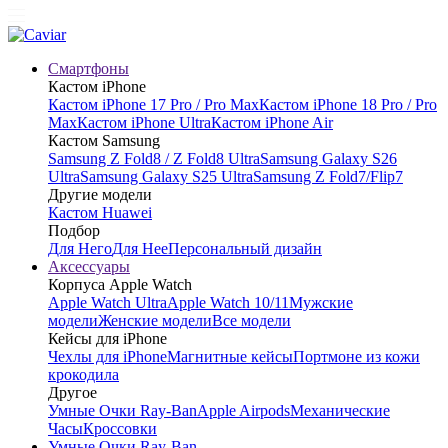
Смартфоны
Кастом iPhone
Кастом iPhone 17 Pro / Pro Max
Кастом iPhone 18 Pro / Pro
Max
Кастом iPhone Ultra
Кастом iPhone Air
Кастом Samsung
Samsung Z Fold8 / Z Fold8 Ultra
Samsung Galaxy S26
Ultra
Samsung Galaxy S25 Ultra
Samsung Z Fold7/Flip7
Другие модели
Кастом Huawei
Подбор
Для Него
Для Нее
Персональный дизайн
Аксессуары
Корпуса Apple Watch
Apple Watch Ultra
Apple Watch 10/11
Мужские
модели
Женские модели
Все модели
Кейсы для iPhone
Чехлы для iPhone
Магнитные кейсы
Портмоне из кожи
крокодила
Другое
Умные Очки Ray-Ban
Apple Airpods
Механические
Часы
Кроссовки
Умные Очки Ray-Ban