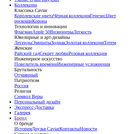
Коллекции
Классика Caviar
Королевские цвета
Чёрная коллекция
Генезис
Цвет
роскоши
Корона
Технологии и инновации
Флагман
Apple 50
Визионеры
Легкость
Ювелирные и арт-дизайны
Легенды
Эмираты
Зодиак
Золотая коллекция
Тотем
Женские
Райский сад
Секрет любви
Розовая коллекция
Инженерное искусство
Повелитель времени
Инженерные усложнения
Брутальность
Отчаянный
Патриотизм
Россия
Религия
Символ Веры
Персональный дизайн
Экспресс-Доставка
Галерея
Бренд
О бренде
История
Друзья Caviar
Контакты
Новости