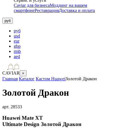
Сервис и услуги
Caviar для бизнеса
Моддинг на вашем
смартфоне
Реставрация
Доставка и оплата
руб
руб
usd
eur
gbp
rmb
aed
CAVIAR
×
Главная
Каталог
Кастом Huawei
Золотой Дракон
Золотой Дракон
арт.
28533
Huawei Mate XT
Ultimate Design
Золотой Дракон