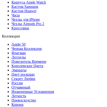
Корпуса Apple Watch
Кастом Samsung
Кастом Huawei
Часы
Чехлы для iPhone
Чехлы Airpods Pro 2
Кроссовки
Коллекции
Apple 50
Черная Коллекция
Флагман
Легенды
Повелитель Времени
Королевские Цвета
Эмираты
Цвет роскоши
Секрет Любви
Россия
Отчаянный
Инженерные Усложнения
Легкость
Превосходство
Корона