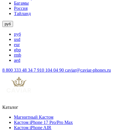
Багамы
Россия
Тайланд
руб
руб
usd
eur
gbp
rmb
aed
8 800 333 48 34
7 910 104 04 90
caviar@caviar-phones.ru
Каталог
Магнитный Кастом
Кастом iPhone 17 Pro/Pro Max
Кастом iPhone AIR