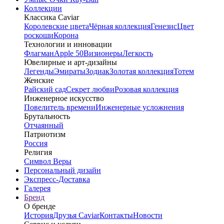
Коллекции
Классика Caviar
Королевские цвета
Чёрная коллекция
Генезис
Цвет
роскоши
Корона
Технологии и инновации
Флагман
Apple 50
Визионеры
Легкость
Ювелирные и арт-дизайны
Легенды
Эмираты
Зодиак
Золотая коллекция
Тотем
Женские
Райский сад
Секрет любви
Розовая коллекция
Инженерное искусство
Повелитель времени
Инженерные усложнения
Брутальность
Отчаянный
Патриотизм
Россия
Религия
Символ Веры
Персональный дизайн
Экспресс-Доставка
Галерея
Бренд
О бренде
История
Друзья Caviar
Контакты
Новости