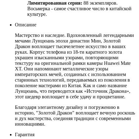
Лимитированная серия:
88 экземпляров.
Восьмерка - самое счастливое число в китайской
культуре.
Описание
Мастерство и наследие. Вдохновленный легендарными
мечами Лунцюань эпохи династии Мин, Золотой
Дракон воплощает тысячелетнее искусство в ваших
руках. Корпус телефона из 18-ти каратного золота
украшен изысканными узорами, повторяющими
текстуру на оригинальной рамки камеры Huawei Mate
XT. Они напоминают металлические узоры
императорских мечей, созданных с использованием
старинных технологий, передаваемых из поколения в
поколение мастерами из Китая. Как и само название
Лунцюань, что переводится как «Источник Дракона»,
этот шедевр воплощает в себе удачу и процветание.
Благодаря элегантному дизайну и погружению в
историю, "Золотой Дракон" воплощает вечную роскошь
и дух мастерства, соединяя традиции с современными
инновациями.
Гарантия