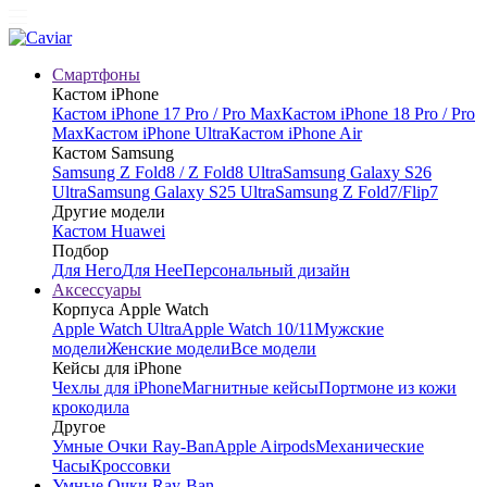
Смартфоны
Кастом iPhone
Кастом iPhone 17 Pro / Pro Max
Кастом iPhone 18 Pro / Pro
Max
Кастом iPhone Ultra
Кастом iPhone Air
Кастом Samsung
Samsung Z Fold8 / Z Fold8 Ultra
Samsung Galaxy S26
Ultra
Samsung Galaxy S25 Ultra
Samsung Z Fold7/Flip7
Другие модели
Кастом Huawei
Подбор
Для Него
Для Нее
Персональный дизайн
Аксессуары
Корпуса Apple Watch
Apple Watch Ultra
Apple Watch 10/11
Мужские
модели
Женские модели
Все модели
Кейсы для iPhone
Чехлы для iPhone
Магнитные кейсы
Портмоне из кожи
крокодила
Другое
Умные Очки Ray-Ban
Apple Airpods
Механические
Часы
Кроссовки
Умные Очки Ray-Ban