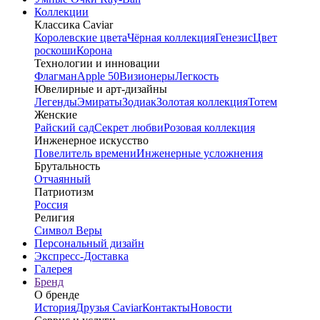
Коллекции
Классика Caviar
Королевские цвета
Чёрная коллекция
Генезис
Цвет
роскоши
Корона
Технологии и инновации
Флагман
Apple 50
Визионеры
Легкость
Ювелирные и арт-дизайны
Легенды
Эмираты
Зодиак
Золотая коллекция
Тотем
Женские
Райский сад
Секрет любви
Розовая коллекция
Инженерное искусство
Повелитель времени
Инженерные усложнения
Брутальность
Отчаянный
Патриотизм
Россия
Религия
Символ Веры
Персональный дизайн
Экспресс-Доставка
Галерея
Бренд
О бренде
История
Друзья Caviar
Контакты
Новости