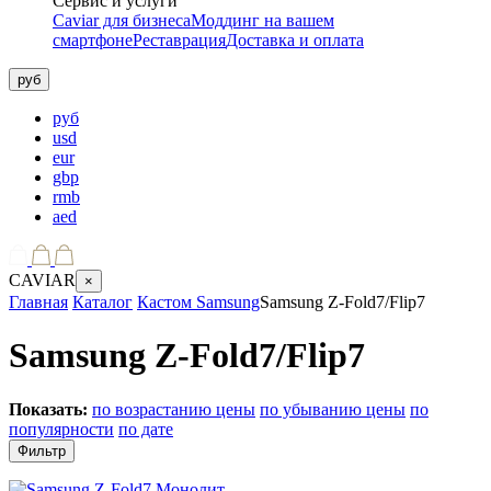
Сервис и услуги
Caviar для бизнеса
Моддинг на вашем
смартфоне
Реставрация
Доставка и оплата
руб
руб
usd
eur
gbp
rmb
aed
CAVIAR
×
Главная
Каталог
Кастом Samsung
Samsung Z-Fold7/Flip7
Samsung Z-Fold7/Flip7
Показать:
по возрастанию цены
по убыванию цены
по
популярности
по дате
Фильтр