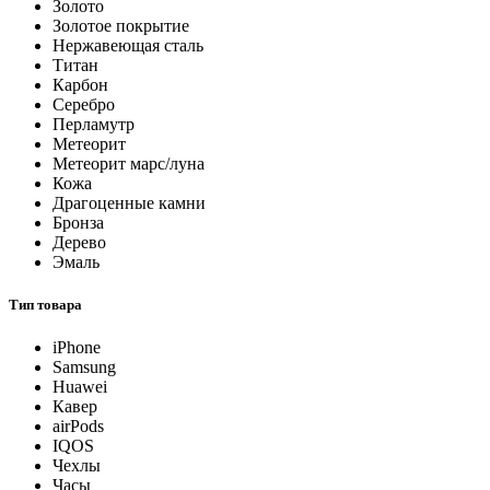
Золото
Золотое покрытие
Нержавеющая сталь
Титан
Карбон
Серебро
Перламутр
Метеорит
Метеорит марс/луна
Кожа
Драгоценные камни
Бронза
Дерево
Эмаль
Тип товара
iPhone
Samsung
Huawei
Кавер
airPods
IQOS
Чехлы
Часы