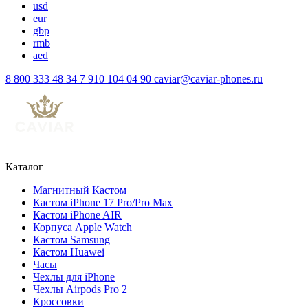
usd
eur
gbp
rmb
aed
8 800 333 48 34
7 910 104 04 90
caviar@caviar-phones.ru
Каталог
Магнитный Кастом
Кастом iPhone 17 Pro/Pro Max
Кастом iPhone AIR
Корпуса Apple Watch
Кастом Samsung
Кастом Huawei
Часы
Чехлы для iPhone
Чехлы Airpods Pro 2
Кроссовки