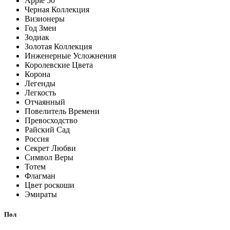
Apple 50
Черная Коллекция
Визионеры
Год Змеи
Зодиак
Золотая Коллекция
Инженерные Усложнения
Королевские Цвета
Корона
Легенды
Легкость
Отчаянный
Повелитель Времени
Превосходство
Райский Сад
Россия
Секрет Любви
Символ Веры
Тотем
Флагман
Цвет роскоши
Эмираты
Пол