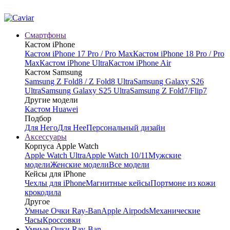
Смартфоны
Кастом iPhone
Кастом iPhone 17 Pro / Pro Max
Кастом iPhone 18 Pro / Pro
Max
Кастом iPhone Ultra
Кастом iPhone Air
Кастом Samsung
Samsung Z Fold8 / Z Fold8 Ultra
Samsung Galaxy S26
Ultra
Samsung Galaxy S25 Ultra
Samsung Z Fold7/Flip7
Другие модели
Кастом Huawei
Подбор
Для Него
Для Нее
Персональный дизайн
Аксессуары
Корпуса Apple Watch
Apple Watch Ultra
Apple Watch 10/11
Мужские
модели
Женские модели
Все модели
Кейсы для iPhone
Чехлы для iPhone
Магнитные кейсы
Портмоне из кожи
крокодила
Другое
Умные Очки Ray-Ban
Apple Airpods
Механические
Часы
Кроссовки
Умные Очки Ray-Ban