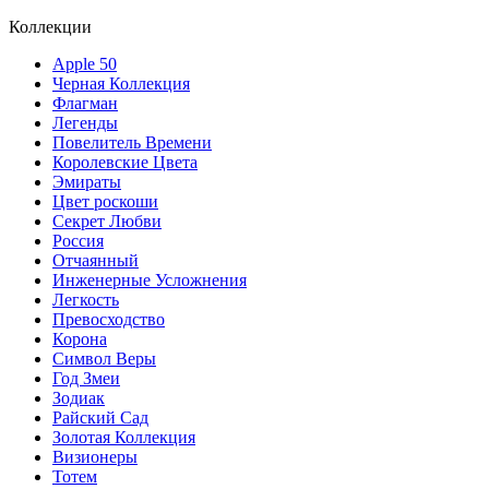
Коллекции
Apple 50
Черная Коллекция
Флагман
Легенды
Повелитель Времени
Королевские Цвета
Эмираты
Цвет роскоши
Секрет Любви
Россия
Отчаянный
Инженерные Усложнения
Легкость
Превосходство
Корона
Символ Веры
Год Змеи
Зодиак
Райский Сад
Золотая Коллекция
Визионеры
Тотем