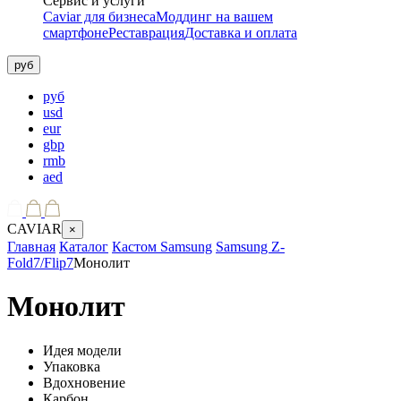
Сервис и услуги
Caviar для бизнеса
Моддинг на вашем
смартфоне
Реставрация
Доставка и оплата
руб
руб
usd
eur
gbp
rmb
aed
CAVIAR
×
Главная
Каталог
Кастом Samsung
Samsung Z-
Fold7/Flip7
Монолит
Монолит
Идея модели
Упаковка
Вдохновение
Карбон