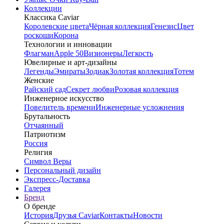
Коллекции
Классика Caviar
Королевские цвета
Чёрная коллекция
Генезис
Цвет
роскоши
Корона
Технологии и инновации
Флагман
Apple 50
Визионеры
Легкость
Ювелирные и арт-дизайны
Легенды
Эмираты
Зодиак
Золотая коллекция
Тотем
Женские
Райский сад
Секрет любви
Розовая коллекция
Инженерное искусство
Повелитель времени
Инженерные усложнения
Брутальность
Отчаянный
Патриотизм
Россия
Религия
Символ Веры
Персональный дизайн
Экспресс-Доставка
Галерея
Бренд
О бренде
История
Друзья Caviar
Контакты
Новости