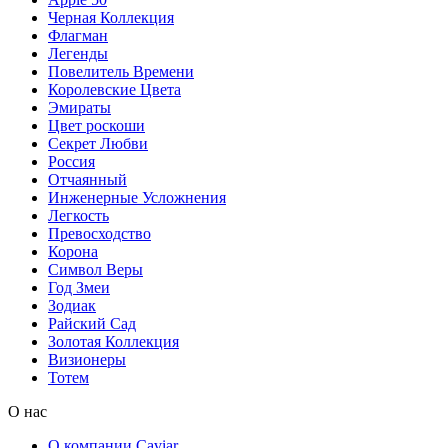
Черная Коллекция
Флагман
Легенды
Повелитель Времени
Королевские Цвета
Эмираты
Цвет роскоши
Секрет Любви
Россия
Отчаянный
Инженерные Усложнения
Легкость
Превосходство
Корона
Символ Веры
Год Змеи
Зодиак
Райский Сад
Золотая Коллекция
Визионеры
Тотем
О нас
О компании Caviar