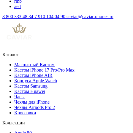
rmb
aed
8 800 333 48 34
7 910 104 04 90
caviar@caviar-phones.ru
Каталог
Магнитный Кастом
Кастом iPhone 17 Pro/Pro Max
Кастом iPhone AIR
Корпуса Apple Watch
Кастом Samsung
Кастом Huawei
Часы
Чехлы для iPhone
Чехлы Airpods Pro 2
Кроссовки
Коллекции
Apple 50