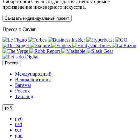
Лаборатория Caviar создаст для вас неповторимое
произведение инженерного искусства.
Заказать индивидуальный проект
Пресса о Caviar
Россия
Международный
Великобритания
Багамы
Россия
Тайланд
руб
руб
usd
eur
gbp