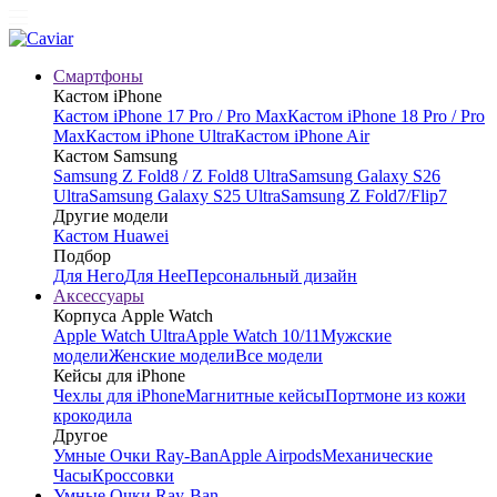
Смартфоны
Кастом iPhone
Кастом iPhone 17 Pro / Pro Max
Кастом iPhone 18 Pro / Pro
Max
Кастом iPhone Ultra
Кастом iPhone Air
Кастом Samsung
Samsung Z Fold8 / Z Fold8 Ultra
Samsung Galaxy S26
Ultra
Samsung Galaxy S25 Ultra
Samsung Z Fold7/Flip7
Другие модели
Кастом Huawei
Подбор
Для Него
Для Нее
Персональный дизайн
Аксессуары
Корпуса Apple Watch
Apple Watch Ultra
Apple Watch 10/11
Мужские
модели
Женские модели
Все модели
Кейсы для iPhone
Чехлы для iPhone
Магнитные кейсы
Портмоне из кожи
крокодила
Другое
Умные Очки Ray-Ban
Apple Airpods
Механические
Часы
Кроссовки
Умные Очки Ray-Ban