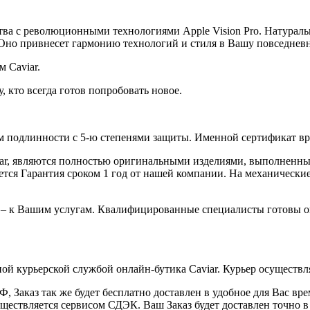
ства с революционными технологиями Apple Vision Pro. Натураль
 Оно привнесет гармонию технологий и стиля в Вашу повседнев
м Caviar.
, кто всегда готов попробовать новое.
 подлинности с 5-ю степенями защиты. Именной сертификат вруч
iar, являются полностью оригинальными изделиями, выполненны
ся Гарантия сроком 1 год от нашей компании. На механические 
 – к Вашим услугам. Квалифицированные специалисты готовы о
ой курьерской службой онлайн-бутика Caviar. Курьер осуществля
 Заказ так же будет бесплатно доставлен в удобное для Вас время
уществляется сервисом СДЭК. Ваш Заказ будет доставлен точно в