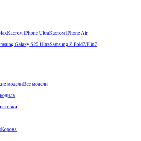
 Max
Кастом iPhone Ultra
Кастом iPhone Air
msung Galaxy S25 Ultra
Samsung Z Fold7/Flip7
ие модели
Все модели
окодила
оссовки
и
Корона