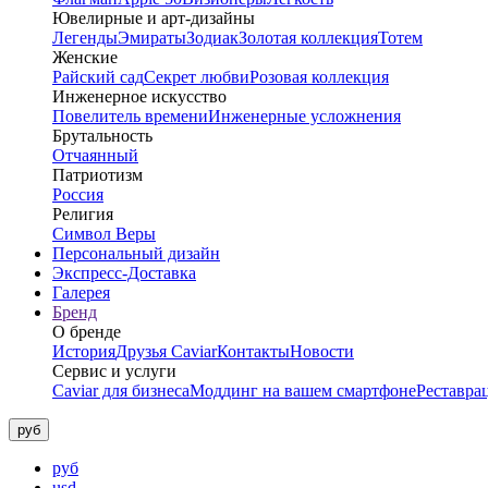
Ювелирные и арт-дизайны
Легенды
Эмираты
Зодиак
Золотая коллекция
Тотем
Женские
Райский сад
Секрет любви
Розовая коллекция
Инженерное искусство
Повелитель времени
Инженерные усложнения
Брутальность
Отчаянный
Патриотизм
Россия
Религия
Символ Веры
Персональный дизайн
Экспресс-Доставка
Галерея
Бренд
О бренде
История
Друзья Caviar
Контакты
Новости
Сервис и услуги
Caviar для бизнеса
Моддинг на вашем смартфоне
Реставра
руб
руб
usd