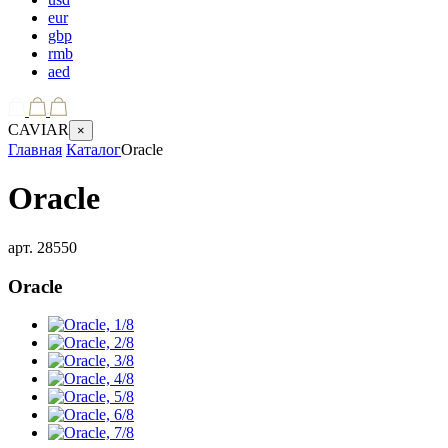
eur
gbp
rmb
aed
CAVIAR
×
Главная
Каталог
Oracle
Oracle
арт.
28550
Oracle