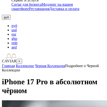
Сервис и услуги
Caviar для бизнеса
Моддинг на вашем
смартфоне
Реставрация
Доставка и оплата
руб
руб
usd
eur
gbp
rmb
aed
CAVIAR
×
Главная
Коллекции
Черная Коллекция
Подробнее о Черной
Коллекции
iPhone 17 Pro в абсолютном
чёрном