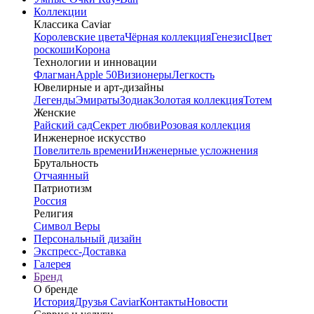
Коллекции
Классика Caviar
Королевские цвета
Чёрная коллекция
Генезис
Цвет
роскоши
Корона
Технологии и инновации
Флагман
Apple 50
Визионеры
Легкость
Ювелирные и арт-дизайны
Легенды
Эмираты
Зодиак
Золотая коллекция
Тотем
Женские
Райский сад
Секрет любви
Розовая коллекция
Инженерное искусство
Повелитель времени
Инженерные усложнения
Брутальность
Отчаянный
Патриотизм
Россия
Религия
Символ Веры
Персональный дизайн
Экспресс-Доставка
Галерея
Бренд
О бренде
История
Друзья Caviar
Контакты
Новости