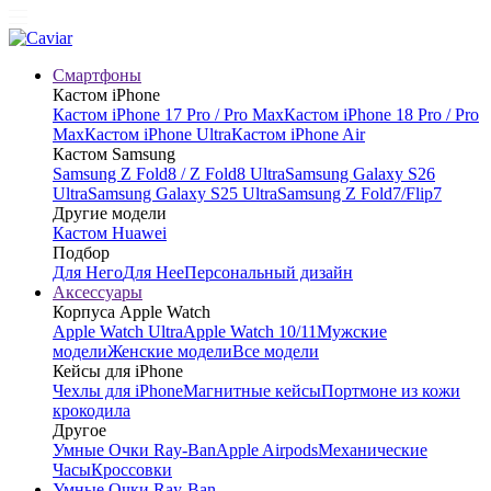
Смартфоны
Кастом iPhone
Кастом iPhone 17 Pro / Pro Max
Кастом iPhone 18 Pro / Pro
Max
Кастом iPhone Ultra
Кастом iPhone Air
Кастом Samsung
Samsung Z Fold8 / Z Fold8 Ultra
Samsung Galaxy S26
Ultra
Samsung Galaxy S25 Ultra
Samsung Z Fold7/Flip7
Другие модели
Кастом Huawei
Подбор
Для Него
Для Нее
Персональный дизайн
Аксессуары
Корпуса Apple Watch
Apple Watch Ultra
Apple Watch 10/11
Мужские
модели
Женские модели
Все модели
Кейсы для iPhone
Чехлы для iPhone
Магнитные кейсы
Портмоне из кожи
крокодила
Другое
Умные Очки Ray-Ban
Apple Airpods
Механические
Часы
Кроссовки
Умные Очки Ray-Ban