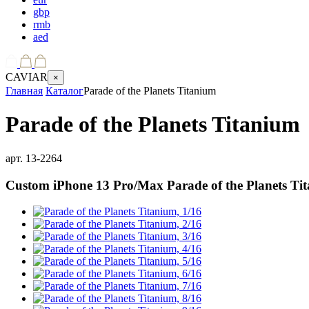
gbp
rmb
aed
CAVIAR
×
Главная
Каталог
Parade of the Planets Titanium
Parade of the Planets Titanium
арт.
13-2264
Custom iPhone 13 Pro/Max
Parade of the Planets Ti