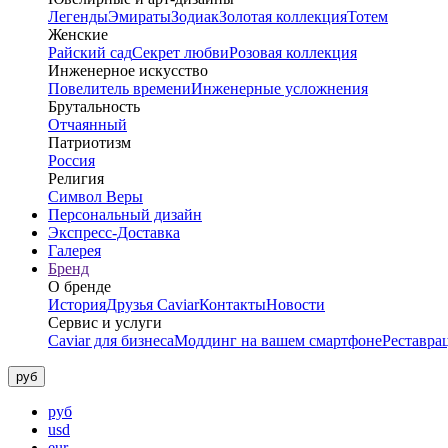
Легенды
Эмираты
Зодиак
Золотая коллекция
Тотем
Женские
Райский сад
Секрет любви
Розовая коллекция
Инженерное искусство
Повелитель времени
Инженерные усложнения
Брутальность
Отчаянный
Патриотизм
Россия
Религия
Символ Веры
Персональный дизайн
Экспресс-Доставка
Галерея
Бренд
О бренде
История
Друзья Caviar
Контакты
Новости
Сервис и услуги
Caviar для бизнеса
Моддинг на вашем смартфоне
Реставра
руб
руб
usd
eur