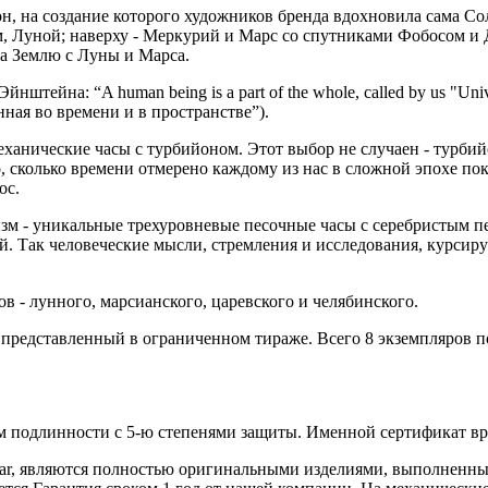
артфон, на создание которого художников бренда вдохновила сама С
ом, Луной; наверху - Меркурий и Марс со спутниками Фобосом и 
а Землю с Луны и Марса.
йна: “A human being is a part of the whole, called by us "Univers
ная во времени и в пространстве”).
анические часы с турбийоном. Этот выбор не случаен - турбий
но, сколько времени отмерено каждому из нас в сложной эпохе по
ос.
зм - уникальные трехуровневые песочные часы с серебристым пе
ой. Так человеческие мысли, стремления и исследования, курси
 - лунного, марсианского, царевского и челябинского.
зайн, представленный в ограниченном тираже. Всего 8 экземпляров
 подлинности с 5-ю степенями защиты. Именной сертификат вруч
iar, являются полностью оригинальными изделиями, выполненны