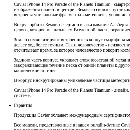
Caviar iPhone 14 Pro Parade of the Planets Titanium - см
изображения планет: в центре - Земля со своим спутник
встроены уникальные фрагменты - метеориты, упавшие н
Вокруг орбиты Земли начертано высказывание Альберта Эйнште
целого, которое мы называем Вселенной, часть, ограничен
Землю символизируют встроенные в корпус смартфона мех
делает ход более точным. Так и человечество - неизвест
отсчитывает время, за которое человечество покорит косм
Заднюю часть корпуса украшает сложносоставной механи
завораживающее течение песка от одной планеты к друг
космические истины.
В корпус инскрутированы уникальные частицы метеоритов
Caviar iPhone 14 Pro Parade of the Planets Titanium - ди
системе.
Гарантия
Продукция Caviar обладает международным сертификатом
Все модели, представленные в нашем онлайн-бутике Cav