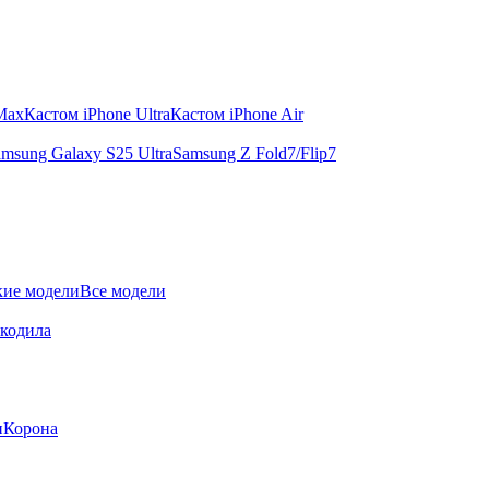
 Max
Кастом iPhone Ultra
Кастом iPhone Air
msung Galaxy S25 Ultra
Samsung Z Fold7/Flip7
ие модели
Все модели
окодила
и
Корона