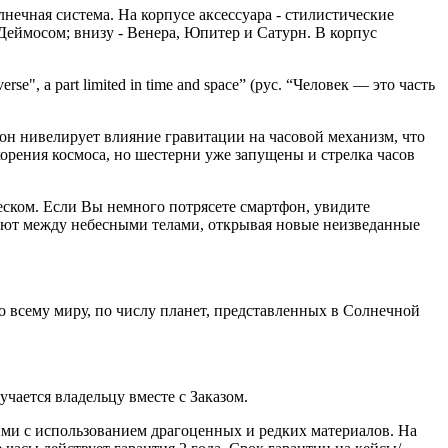
олнечная система. На корпусе аксессуара - стилистические
Деймосом; внизу - Венера, Юпитер и Сатурн. В корпус
e", a part limited in time and space” (рус. “Человек — это часть
он нивелирует влияние гравитации на часовой механизм, что
корения космоса, но шестерни уже запущены и стрелка часов
ском. Если Вы немного потрясете смартфон, увидите
руют между небесными телами, открывая новые неизведанные
 по всему миру, по числу планет, представленных в Солнечной
ается владельцу вместе с Заказом.
ми с использованием драгоценных и редких материалов. На