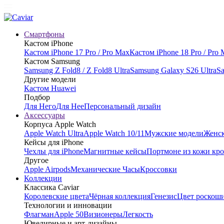
Смартфоны
Кастом iPhone
Кастом iPhone 17 Pro / Pro Max
Кастом iPhone 18 Pro / Pro
Кастом Samsung
Samsung Z Fold8 / Z Fold8 Ultra
Samsung Galaxy S26 Ultra
Sa
Другие модели
Кастом Huawei
Подбор
Для Него
Для Нее
Персональный дизайн
Аксессуары
Корпуса Apple Watch
Apple Watch Ultra
Apple Watch 10/11
Мужские модели
Женск
Кейсы для iPhone
Чехлы для iPhone
Магнитные кейсы
Портмоне из кожи кр
Другое
Apple Airpods
Механические Часы
Кроссовки
Коллекции
Классика Caviar
Королевские цвета
Чёрная коллекция
Генезис
Цвет роскош
Технологии и инновации
Флагман
Apple 50
Визионеры
Легкость
Ювелирные и арт-дизайны