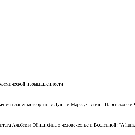
окосмической промышленности.
ения планет метеориты с Луны и Марса, частицы Царевского и Ч
 Альберта Эйнштейна о человечестве и Вселенной: “A human being i