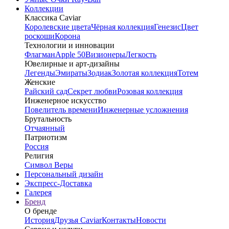
Коллекции
Классика Caviar
Королевские цвета
Чёрная коллекция
Генезис
Цвет
роскоши
Корона
Технологии и инновации
Флагман
Apple 50
Визионеры
Легкость
Ювелирные и арт-дизайны
Легенды
Эмираты
Зодиак
Золотая коллекция
Тотем
Женские
Райский сад
Секрет любви
Розовая коллекция
Инженерное искусство
Повелитель времени
Инженерные усложнения
Брутальность
Отчаянный
Патриотизм
Россия
Религия
Символ Веры
Персональный дизайн
Экспресс-Доставка
Галерея
Бренд
О бренде
История
Друзья Caviar
Контакты
Новости