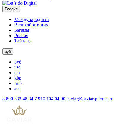
Россия
Международный
Великобритания
Багамы
Россия
Тайланд
руб
руб
usd
eur
gbp
rmb
aed
8 800 333 48 34
7 910 104 04 90
caviar@caviar-phones.ru