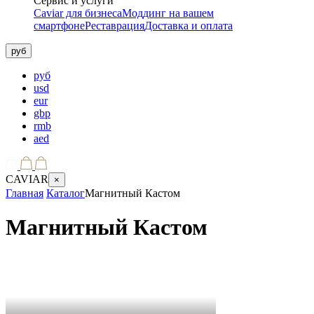
Сервис и услуги
Caviar для бизнеса
Моддинг на вашем
смартфоне
Реставрация
Доставка и оплата
руб
руб
usd
eur
gbp
rmb
aed
CAVIAR
×
Главная
Каталог
Магнитный Кастом
Магнитный Кастом