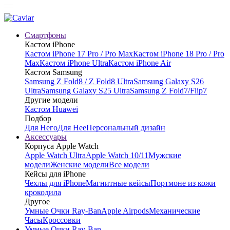
Смартфоны
Кастом iPhone
Кастом iPhone 17 Pro / Pro Max
Кастом iPhone 18 Pro / Pro
Max
Кастом iPhone Ultra
Кастом iPhone Air
Кастом Samsung
Samsung Z Fold8 / Z Fold8 Ultra
Samsung Galaxy S26
Ultra
Samsung Galaxy S25 Ultra
Samsung Z Fold7/Flip7
Другие модели
Кастом Huawei
Подбор
Для Него
Для Нее
Персональный дизайн
Аксессуары
Корпуса Apple Watch
Apple Watch Ultra
Apple Watch 10/11
Мужские
модели
Женские модели
Все модели
Кейсы для iPhone
Чехлы для iPhone
Магнитные кейсы
Портмоне из кожи
крокодила
Другое
Умные Очки Ray-Ban
Apple Airpods
Механические
Часы
Кроссовки
Умные Очки Ray-Ban