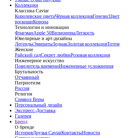
Коллекции
Классика Caviar
Королевские цвета
Чёрная коллекция
Генезис
Цвет
роскоши
Корона
Технологии и инновации
Флагман
Apple 50
Визионеры
Легкость
Ювелирные и арт-дизайны
Легенды
Эмираты
Зодиак
Золотая коллекция
Тотем
Женские
Райский сад
Секрет любви
Розовая коллекция
Инженерное искусство
Повелитель времени
Инженерные усложнения
Брутальность
Отчаянный
Патриотизм
Россия
Религия
Символ Веры
Персональный дизайн
Экспресс-Доставка
Галерея
Бренд
О бренде
История
Друзья Caviar
Контакты
Новости