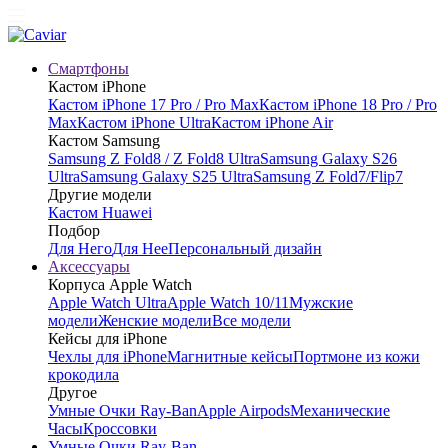
Смартфоны
Кастом iPhone
Кастом iPhone 17 Pro / Pro Max
Кастом iPhone 18 Pro / Pro
Max
Кастом iPhone Ultra
Кастом iPhone Air
Кастом Samsung
Samsung Z Fold8 / Z Fold8 Ultra
Samsung Galaxy S26
Ultra
Samsung Galaxy S25 Ultra
Samsung Z Fold7/Flip7
Другие модели
Кастом Huawei
Подбор
Для Него
Для Нее
Персональный дизайн
Аксессуары
Корпуса Apple Watch
Apple Watch Ultra
Apple Watch 10/11
Мужские
модели
Женские модели
Все модели
Кейсы для iPhone
Чехлы для iPhone
Магнитные кейсы
Портмоне из кожи
крокодила
Другое
Умные Очки Ray-Ban
Apple Airpods
Механические
Часы
Кроссовки
Умные Очки Ray-Ban