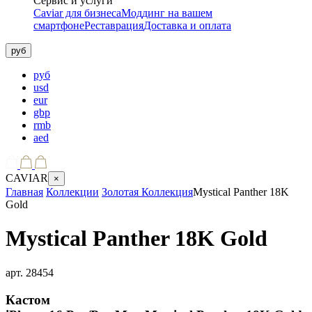
Сервис и услуги
Caviar для бизнеса
Моддинг на вашем
смартфоне
Реставрация
Доставка и оплата
руб
руб
usd
eur
gbp
rmb
aed
CAVIAR
×
Главная
Коллекции
Золотая Коллекция
Mystical Panther 18K
Gold
Mystical Panther 18K Gold
арт.
28454
Кастом