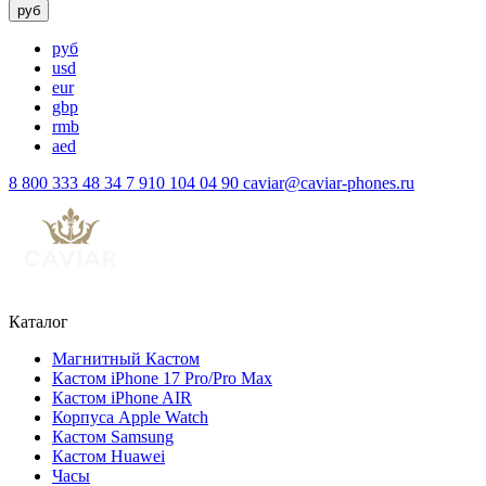
руб
руб
usd
eur
gbp
rmb
aed
8 800 333 48 34
7 910 104 04 90
caviar@caviar-phones.ru
Каталог
Магнитный Кастом
Кастом iPhone 17 Pro/Pro Max
Кастом iPhone AIR
Корпуса Apple Watch
Кастом Samsung
Кастом Huawei
Часы