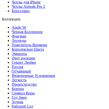
Чехлы для iPhone
Чехлы Airpods Pro 2
Кроссовки
Коллекции
Apple 50
Черная Коллекция
Флагман
Легенды
Повелитель Времени
Королевские Цвета
Эмираты
Цвет роскоши
Секрет Любви
Россия
Отчаянный
Инженерные Усложнения
Легкость
Превосходство
Корона
Символ Веры
Год Змеи
Зодиак
Райский Сад