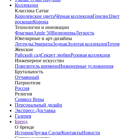
Коллекции
Классика Caviar
Королевские цвета
Чёрная коллекция
Генезис
Цвет
роскоши
Корона
Технологии и инновации
Флагман
Apple 50
Визионеры
Легкость
Ювелирные и арт-дизайны
Легенды
Эмираты
Зодиак
Золотая коллекция
Тотем
Женские
Райский сад
Секрет любви
Розовая коллекция
Инженерное искусство
Повелитель времени
Инженерные усложнения
Брутальность
Отчаянный
Патриотизм
Россия
Религия
Символ Веры
Персональный дизайн
Экспресс-Доставка
Галерея
Бренд
О бренде
История
Друзья Caviar
Контакты
Новости