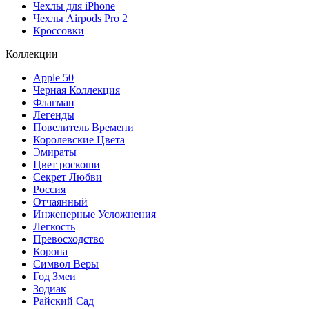
Чехлы для iPhone
Чехлы Airpods Pro 2
Кроссовки
Коллекции
Apple 50
Черная Коллекция
Флагман
Легенды
Повелитель Времени
Королевские Цвета
Эмираты
Цвет роскоши
Секрет Любви
Россия
Отчаянный
Инженерные Усложнения
Легкость
Превосходство
Корона
Символ Веры
Год Змеи
Зодиак
Райский Сад