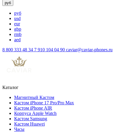
руб
руб
usd
eur
gbp
rmb
aed
8 800 333 48 34
7 910 104 04 90
caviar@caviar-phones.ru
Каталог
Магнитный Кастом
Кастом iPhone 17 Pro/Pro Max
Кастом iPhone AIR
Корпуса Apple Watch
Кастом Samsung
Кастом Huawei
Часы