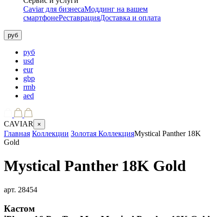
Сервис и услуги
Caviar для бизнеса
Моддинг на вашем
смартфоне
Реставрация
Доставка и оплата
руб
руб
usd
eur
gbp
rmb
aed
CAVIAR
×
Главная
Коллекции
Золотая Коллекция
Mystical Panther 18K
Gold
Mystical Panther 18K Gold
арт.
28454
Кастом