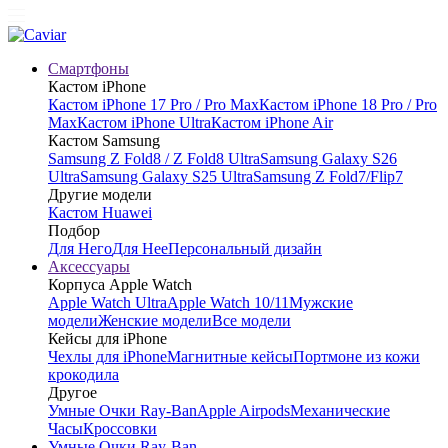
Смартфоны
Кастом iPhone
Кастом iPhone 17 Pro / Pro Max
Кастом iPhone 18 Pro / Pro
Max
Кастом iPhone Ultra
Кастом iPhone Air
Кастом Samsung
Samsung Z Fold8 / Z Fold8 Ultra
Samsung Galaxy S26
Ultra
Samsung Galaxy S25 Ultra
Samsung Z Fold7/Flip7
Другие модели
Кастом Huawei
Подбор
Для Него
Для Нее
Персональный дизайн
Аксессуары
Корпуса Apple Watch
Apple Watch Ultra
Apple Watch 10/11
Мужские
модели
Женские модели
Все модели
Кейсы для iPhone
Чехлы для iPhone
Магнитные кейсы
Портмоне из кожи
крокодила
Другое
Умные Очки Ray-Ban
Apple Airpods
Механические
Часы
Кроссовки
Умные Очки Ray-Ban