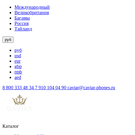
Международный
Великобритания
Багамы
Россия
Тайланд
руб
руб
usd
eur
gbp
rmb
aed
8 800 333 48 34
7 910 104 04 90
caviar@caviar-phones.ru
Каталог