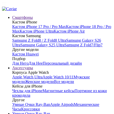
Смартфоны
Кастом iPhone
Кастом iPhone 17 Pro / Pro Max
Кастом iPhone 18 Pro / Pro
Max
Кастом iPhone Ultra
Кастом iPhone Air
Кастом Samsung
Samsung Z Fold8 / Z Fold8 Ultra
Samsung Galaxy S26
Ultra
Samsung Galaxy S25 Ultra
Samsung Z Fold7/Flip7
Другие модели
Кастом Huawei
Подбор
Для Него
Для Нее
Персональный дизайн
Аксессуары
Корпуса Apple Watch
Apple Watch Ultra
Apple Watch 10/11
Мужские
модели
Женские модели
Все модели
Кейсы для iPhone
Чехлы для iPhone
Магнитные кейсы
Портмоне из кожи
крокодила
Другое
Умные Очки Ray-Ban
Apple Airpods
Механические
Часы
Кроссовки
Умные Очки Ray-Ban