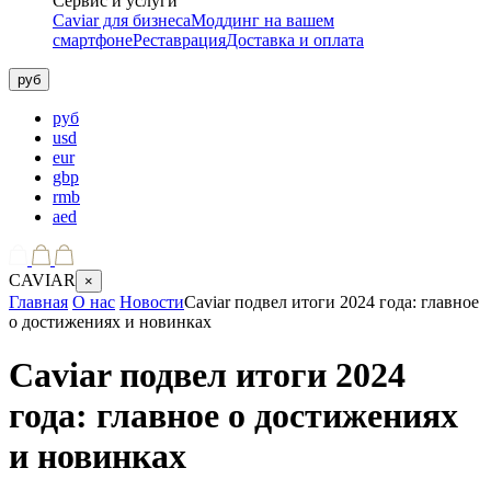
Сервис и услуги
Caviar для бизнеса
Моддинг на вашем
смартфоне
Реставрация
Доставка и оплата
руб
руб
usd
eur
gbp
rmb
aed
CAVIAR
×
Главная
О нас
Новости
Caviar подвел итоги 2024 года: главное
о достижениях и новинках
Caviar подвел итоги 2024
года: главное о достижениях
и новинках