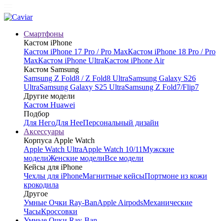
Смартфоны
Кастом iPhone
Кастом iPhone 17 Pro / Pro Max
Кастом iPhone 18 Pro / Pro
Max
Кастом iPhone Ultra
Кастом iPhone Air
Кастом Samsung
Samsung Z Fold8 / Z Fold8 Ultra
Samsung Galaxy S26
Ultra
Samsung Galaxy S25 Ultra
Samsung Z Fold7/Flip7
Другие модели
Кастом Huawei
Подбор
Для Него
Для Нее
Персональный дизайн
Аксессуары
Корпуса Apple Watch
Apple Watch Ultra
Apple Watch 10/11
Мужские
модели
Женские модели
Все модели
Кейсы для iPhone
Чехлы для iPhone
Магнитные кейсы
Портмоне из кожи
крокодила
Другое
Умные Очки Ray-Ban
Apple Airpods
Механические
Часы
Кроссовки
Умные Очки Ray-Ban