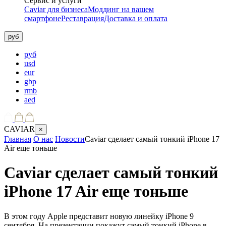
Сервис и услуги
Caviar для бизнеса
Моддинг на вашем
смартфоне
Реставрация
Доставка и оплата
руб
руб
usd
eur
gbp
rmb
aed
CAVIAR
×
Главная
О нас
Новости
Caviar сделает самый тонкий iPhone 17
Air еще тоньше
Caviar сделает самый тонкий
iPhone 17 Air еще тоньше
В этом году Apple представит новую линейку iPhone 9
сентября. На презентации покажут самый тонкий iPhone в