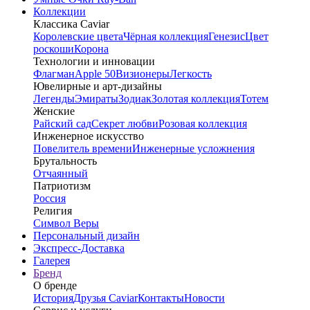
Коллекции
Классика Caviar
Королевские цвета
Чёрная коллекция
Генезис
Цвет
роскоши
Корона
Технологии и инновации
Флагман
Apple 50
Визионеры
Легкость
Ювелирные и арт-дизайны
Легенды
Эмираты
Зодиак
Золотая коллекция
Тотем
Женские
Райский сад
Секрет любви
Розовая коллекция
Инженерное искусство
Повелитель времени
Инженерные усложнения
Брутальность
Отчаянный
Патриотизм
Россия
Религия
Символ Веры
Персональный дизайн
Экспресс-Доставка
Галерея
Бренд
О бренде
История
Друзья Caviar
Контакты
Новости