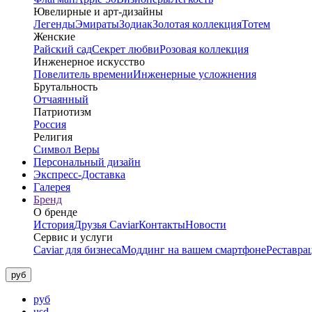
Ювелирные и арт-дизайны
Легенды
Эмираты
Зодиак
Золотая коллекция
Тотем
Женские
Райский сад
Секрет любви
Розовая коллекция
Инженерное искусство
Повелитель времени
Инженерные усложнения
Брутальность
Отчаянный
Патриотизм
Россия
Религия
Символ Веры
Персональный дизайн
Экспресс-Доставка
Галерея
Бренд
О бренде
История
Друзья Caviar
Контакты
Новости
Сервис и услуги
Caviar для бизнеса
Моддинг на вашем смартфоне
Реставра
руб
руб
usd