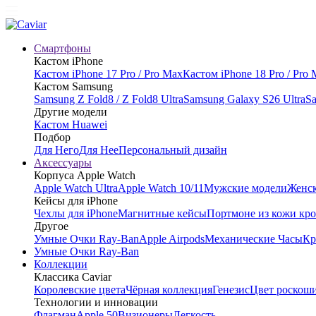
Смартфоны
Кастом iPhone
Кастом iPhone 17 Pro / Pro Max
Кастом iPhone 18 Pro / Pro
Кастом Samsung
Samsung Z Fold8 / Z Fold8 Ultra
Samsung Galaxy S26 Ultra
Sa
Другие модели
Кастом Huawei
Подбор
Для Него
Для Нее
Персональный дизайн
Аксессуары
Корпуса Apple Watch
Apple Watch Ultra
Apple Watch 10/11
Мужские модели
Женск
Кейсы для iPhone
Чехлы для iPhone
Магнитные кейсы
Портмоне из кожи кр
Другое
Умные Очки Ray-Ban
Apple Airpods
Механические Часы
Кр
Умные Очки Ray-Ban
Коллекции
Классика Caviar
Королевские цвета
Чёрная коллекция
Генезис
Цвет роскош
Технологии и инновации
Флагман
Apple 50
Визионеры
Легкость