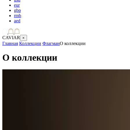
eur
gbp
rmb
aed
CAVIAR
×
Главная
Коллекции
Флагман
О коллекции
О коллекции