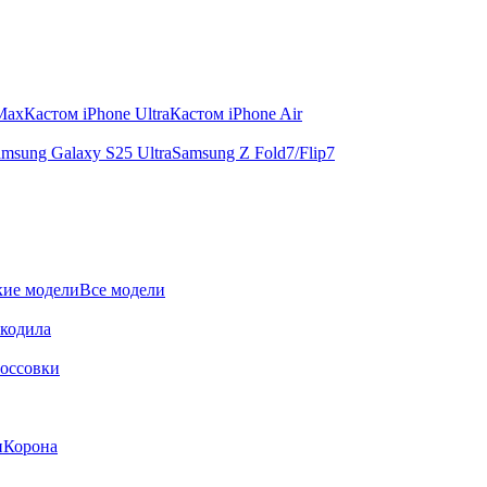
 Max
Кастом iPhone Ultra
Кастом iPhone Air
msung Galaxy S25 Ultra
Samsung Z Fold7/Flip7
ие модели
Все модели
окодила
оссовки
и
Корона