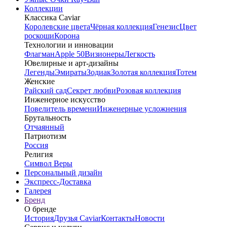
Коллекции
Классика Caviar
Королевские цвета
Чёрная коллекция
Генезис
Цвет
роскоши
Корона
Технологии и инновации
Флагман
Apple 50
Визионеры
Легкость
Ювелирные и арт-дизайны
Легенды
Эмираты
Зодиак
Золотая коллекция
Тотем
Женские
Райский сад
Секрет любви
Розовая коллекция
Инженерное искусство
Повелитель времени
Инженерные усложнения
Брутальность
Отчаянный
Патриотизм
Россия
Религия
Символ Веры
Персональный дизайн
Экспресс-Доставка
Галерея
Бренд
О бренде
История
Друзья Caviar
Контакты
Новости