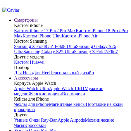
Смартфоны
Кастом iPhone
Кастом iPhone 17 Pro / Pro Max
Кастом iPhone 18 Pro / Pro
Max
Кастом iPhone Ultra
Кастом iPhone Air
Кастом Samsung
Samsung Z Fold8 / Z Fold8 Ultra
Samsung Galaxy S26
Ultra
Samsung Galaxy S25 Ultra
Samsung Z Fold7/Flip7
Другие модели
Кастом Huawei
Подбор
Для Него
Для Нее
Персональный дизайн
Аксессуары
Корпуса Apple Watch
Apple Watch Ultra
Apple Watch 10/11
Мужские
модели
Женские модели
Все модели
Кейсы для iPhone
Чехлы для iPhone
Магнитные кейсы
Портмоне из кожи
крокодила
Другое
Умные Очки Ray-Ban
Apple Airpods
Механические
Часы
Кроссовки
Умные Очки Ray-Ban