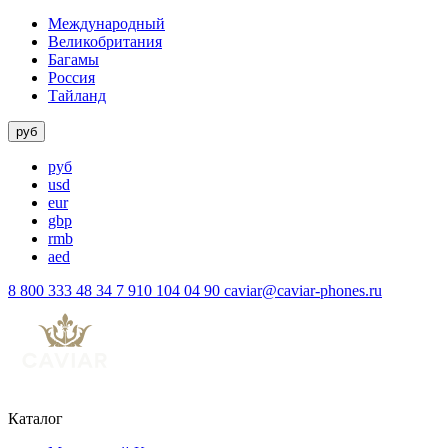
Международный
Великобритания
Багамы
Россия
Тайланд
руб
руб
usd
eur
gbp
rmb
aed
8 800 333 48 34
7 910 104 04 90
caviar@caviar-phones.ru
Каталог