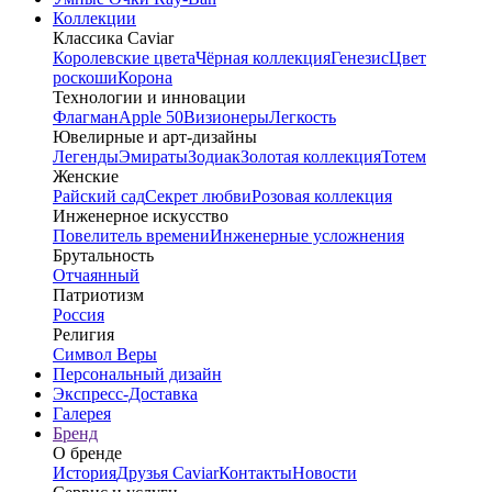
Коллекции
Классика Caviar
Королевские цвета
Чёрная коллекция
Генезис
Цвет
роскоши
Корона
Технологии и инновации
Флагман
Apple 50
Визионеры
Легкость
Ювелирные и арт-дизайны
Легенды
Эмираты
Зодиак
Золотая коллекция
Тотем
Женские
Райский сад
Секрет любви
Розовая коллекция
Инженерное искусство
Повелитель времени
Инженерные усложнения
Брутальность
Отчаянный
Патриотизм
Россия
Религия
Символ Веры
Персональный дизайн
Экспресс-Доставка
Галерея
Бренд
О бренде
История
Друзья Caviar
Контакты
Новости