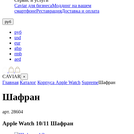
Сервис и услуги
Caviar для бизнеса
Моддинг на вашем
смартфоне
Реставрация
Доставка и оплата
руб
руб
usd
eur
gbp
rmb
aed
CAVIAR
×
Главная
Каталог
Корпуса Apple Watch
Supreme
Шафран
Шафран
арт.
28604
Apple Watch 10/11
Шафран