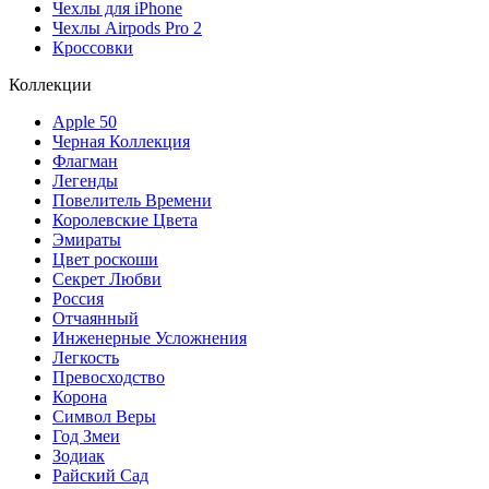
Чехлы для iPhone
Чехлы Airpods Pro 2
Кроссовки
Коллекции
Apple 50
Черная Коллекция
Флагман
Легенды
Повелитель Времени
Королевские Цвета
Эмираты
Цвет роскоши
Секрет Любви
Россия
Отчаянный
Инженерные Усложнения
Легкость
Превосходство
Корона
Символ Веры
Год Змеи
Зодиак
Райский Сад