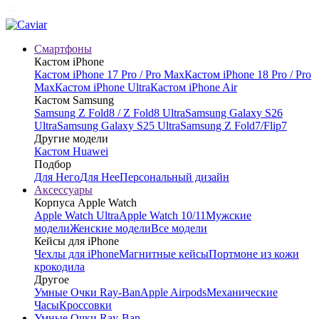
Смартфоны
Кастом iPhone
Кастом iPhone 17 Pro / Pro Max
Кастом iPhone 18 Pro / Pro
Max
Кастом iPhone Ultra
Кастом iPhone Air
Кастом Samsung
Samsung Z Fold8 / Z Fold8 Ultra
Samsung Galaxy S26
Ultra
Samsung Galaxy S25 Ultra
Samsung Z Fold7/Flip7
Другие модели
Кастом Huawei
Подбор
Для Него
Для Нее
Персональный дизайн
Аксессуары
Корпуса Apple Watch
Apple Watch Ultra
Apple Watch 10/11
Мужские
модели
Женские модели
Все модели
Кейсы для iPhone
Чехлы для iPhone
Магнитные кейсы
Портмоне из кожи
крокодила
Другое
Умные Очки Ray-Ban
Apple Airpods
Механические
Часы
Кроссовки
Умные Очки Ray-Ban