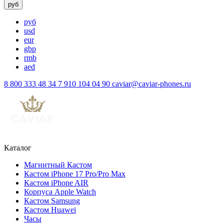
руб
руб
usd
eur
gbp
rmb
aed
8 800 333 48 34
7 910 104 04 90
caviar@caviar-phones.ru
Каталог
Магнитный Кастом
Кастом iPhone 17 Pro/Pro Max
Кастом iPhone AIR
Корпуса Apple Watch
Кастом Samsung
Кастом Huawei
Часы