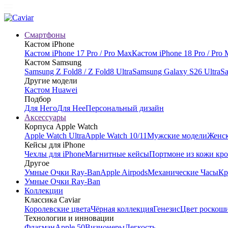
Смартфоны
Кастом iPhone
Кастом iPhone 17 Pro / Pro Max
Кастом iPhone 18 Pro / Pro
Кастом Samsung
Samsung Z Fold8 / Z Fold8 Ultra
Samsung Galaxy S26 Ultra
Sa
Другие модели
Кастом Huawei
Подбор
Для Него
Для Нее
Персональный дизайн
Аксессуары
Корпуса Apple Watch
Apple Watch Ultra
Apple Watch 10/11
Мужские модели
Женск
Кейсы для iPhone
Чехлы для iPhone
Магнитные кейсы
Портмоне из кожи кр
Другое
Умные Очки Ray-Ban
Apple Airpods
Механические Часы
Кр
Умные Очки Ray-Ban
Коллекции
Классика Caviar
Королевские цвета
Чёрная коллекция
Генезис
Цвет роскош
Технологии и инновации
Флагман
Apple 50
Визионеры
Легкость