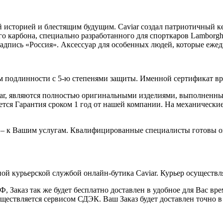
й историей и блестящим будущим. Caviar создал патриотичный ке
го карбона, специально разработанного для спорткаров Lambor
дпись «Россия». Аксессуар для особенных людей, которые ежедн
 подлинности с 5-ю степенями защиты. Именной сертификат вруч
iar, являются полностью оригинальными изделиями, выполненны
ся Гарантия сроком 1 год от нашей компании. На механические 
 – к Вашим услугам. Квалифицированные специалисты готовы о
ой курьерской службой онлайн-бутика Caviar. Курьер осуществля
 Заказ так же будет бесплатно доставлен в удобное для Вас время
уществляется сервисом СДЭК. Ваш Заказ будет доставлен точно в