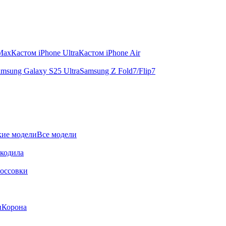
 Max
Кастом iPhone Ultra
Кастом iPhone Air
msung Galaxy S25 Ultra
Samsung Z Fold7/Flip7
ие модели
Все модели
окодила
оссовки
и
Корона