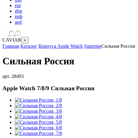
eur
gbp
rmb
aed
CAVIAR
×
Главная
Каталог
Корпуса Apple Watch
Supreme
Сильная Россия
Сильная Россия
арт.
28493
Apple Watch 7/8/9
Сильная Россия