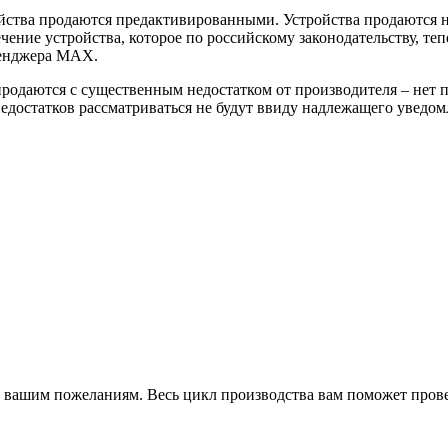
йства продаются предактивированными. Устройства продаются не
ение устройства, которое по российскому законодательству, теп
сенджера MAX.
 продаются с существенным недостатком от производителя – нет
достатков рассматриваться не будут ввиду надлежащего уведомл
о вашим пожеланиям. Весь цикл производства вам поможет пров