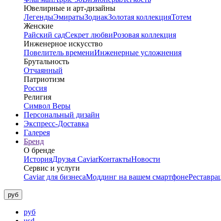
Ювелирные и арт-дизайны
Легенды
Эмираты
Зодиак
Золотая коллекция
Тотем
Женские
Райский сад
Секрет любви
Розовая коллекция
Инженерное искусство
Повелитель времени
Инженерные усложнения
Брутальность
Отчаянный
Патриотизм
Россия
Религия
Символ Веры
Персональный дизайн
Экспресс-Доставка
Галерея
Бренд
О бренде
История
Друзья Caviar
Контакты
Новости
Сервис и услуги
Caviar для бизнеса
Моддинг на вашем смартфоне
Реставра
руб
руб
usd