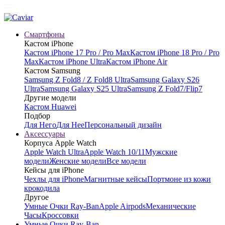
Смартфоны
Кастом iPhone
Кастом iPhone 17 Pro / Pro Max
Кастом iPhone 18 Pro / Pro
Max
Кастом iPhone Ultra
Кастом iPhone Air
Кастом Samsung
Samsung Z Fold8 / Z Fold8 Ultra
Samsung Galaxy S26
Ultra
Samsung Galaxy S25 Ultra
Samsung Z Fold7/Flip7
Другие модели
Кастом Huawei
Подбор
Для Него
Для Нее
Персональный дизайн
Аксессуары
Корпуса Apple Watch
Apple Watch Ultra
Apple Watch 10/11
Мужские
модели
Женские модели
Все модели
Кейсы для iPhone
Чехлы для iPhone
Магнитные кейсы
Портмоне из кожи
крокодила
Другое
Умные Очки Ray-Ban
Apple Airpods
Механические
Часы
Кроссовки
Умные Очки Ray-Ban