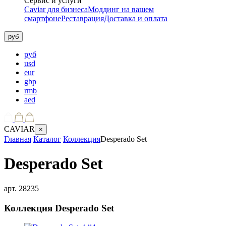
Сервис и услуги
Caviar для бизнеса
Моддинг на вашем
смартфоне
Реставрация
Доставка и оплата
руб
руб
usd
eur
gbp
rmb
aed
CAVIAR
×
Главная
Каталог
Коллекция
Desperado Set
Desperado Set
арт.
28235
Коллекция
Desperado Set