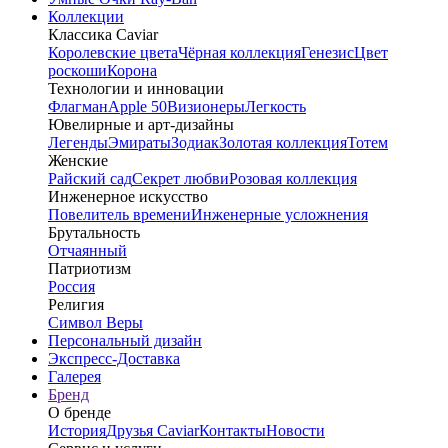
Коллекции
Классика Caviar
Королевские цвета
Чёрная коллекция
Генезис
Цвет
роскоши
Корона
Технологии и инновации
Флагман
Apple 50
Визионеры
Легкость
Ювелирные и арт-дизайны
Легенды
Эмираты
Зодиак
Золотая коллекция
Тотем
Женские
Райский сад
Секрет любви
Розовая коллекция
Инженерное искусство
Повелитель времени
Инженерные усложнения
Брутальность
Отчаянный
Патриотизм
Россия
Религия
Символ Веры
Персональный дизайн
Экспресс-Доставка
Галерея
Бренд
О бренде
История
Друзья Caviar
Контакты
Новости