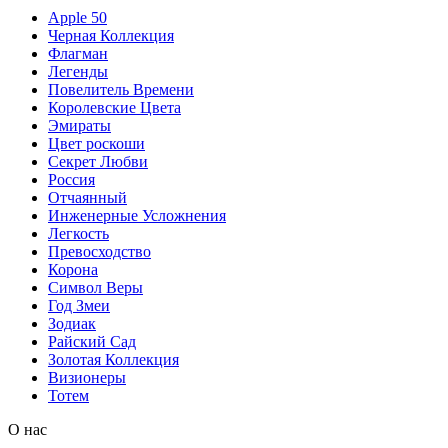
Apple 50
Черная Коллекция
Флагман
Легенды
Повелитель Времени
Королевские Цвета
Эмираты
Цвет роскоши
Секрет Любви
Россия
Отчаянный
Инженерные Усложнения
Легкость
Превосходство
Корона
Символ Веры
Год Змеи
Зодиак
Райский Сад
Золотая Коллекция
Визионеры
Тотем
О нас