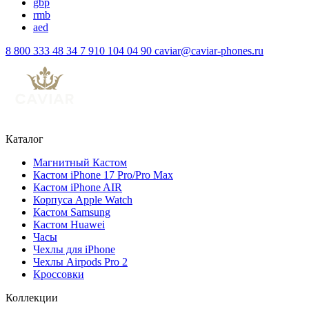
gbp
rmb
aed
8 800 333 48 34
7 910 104 04 90
caviar@caviar-phones.ru
Каталог
Магнитный Кастом
Кастом iPhone 17 Pro/Pro Max
Кастом iPhone AIR
Корпуса Apple Watch
Кастом Samsung
Кастом Huawei
Часы
Чехлы для iPhone
Чехлы Airpods Pro 2
Кроссовки
Коллекции