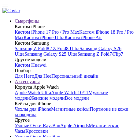
Смартфоны
Кастом iPhone
Кастом iPhone 17 Pro / Pro Max
Кастом iPhone 18 Pro / Pro
Max
Кастом iPhone Ultra
Кастом iPhone Air
Кастом Samsung
Samsung Z Fold8 / Z Fold8 Ultra
Samsung Galaxy S26
Ultra
Samsung Galaxy S25 Ultra
Samsung Z Fold7/Flip7
Другие модели
Кастом Huawei
Подбор
Для Него
Для Нее
Персональный дизайн
Аксессуары
Корпуса Apple Watch
Apple Watch Ultra
Apple Watch 10/11
Мужские
модели
Женские модели
Все модели
Кейсы для iPhone
Чехлы для iPhone
Магнитные кейсы
Портмоне из кожи
крокодила
Другое
Умные Очки Ray-Ban
Apple Airpods
Механические
Часы
Кроссовки
Умные Очки Ray-Ban