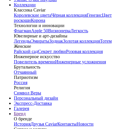
Коллекции
Классика Caviar
Королевские цвета
Чёрная коллекция
Генезис
Цвет
роскоши
Корона
Технологии и инновации
Флагман
Apple 50
Визионеры
Легкость
Ювелирные и арт-дизайны
Легенды
Эмираты
Зодиак
Золотая коллекция
Тотем
Женские
Райский сад
Секрет любви
Розовая коллекция
Инженерное искусство
Повелитель времени
Инженерные усложнения
Брутальность
Отчаянный
Патриотизм
Россия
Религия
Символ Веры
Персональный дизайн
Экспресс-Доставка
Галерея
Бренд
О бренде
История
Друзья Caviar
Контакты
Новости