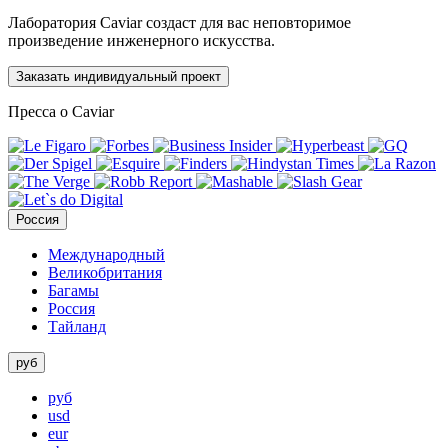
Лаборатория Caviar создаст для вас неповторимое
произведение инженерного искусства.
Заказать индивидуальный проект
Пресса о Caviar
Россия
Международный
Великобритания
Багамы
Россия
Тайланд
руб
руб
usd
eur