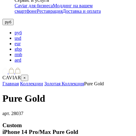
Сервис и услуги
Caviar для бизнеса
Моддинг на вашем
смартфоне
Реставрация
Доставка и оплата
руб
руб
usd
eur
gbp
rmb
aed
CAVIAR
×
Главная
Коллекции
Золотая Коллекция
Pure Gold
Pure Gold
арт.
28037
Custom
iPhone 14 Pro/Max
Pure Gold