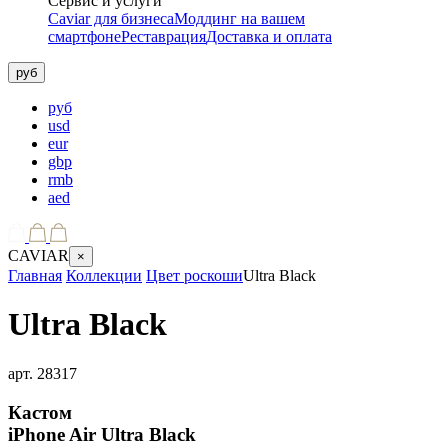
Сервис и услуги
Caviar для бизнеса
Моддинг на вашем
смартфоне
Реставрация
Доставка и оплата
руб
руб
usd
eur
gbp
rmb
aed
CAVIAR
×
Главная
Коллекции
Цвет роскоши
Ultra Black
Ultra Black
арт.
28317
Кастом
iPhone Air
Ultra Black