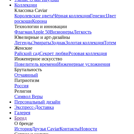
Коллекции
Классика Caviar
Королевские цвета
Чёрная коллекция
Генезис
Цвет
роскоши
Корона
Технологии и инновации
Флагман
Apple 50
Визионеры
Легкость
Ювелирные и арт-дизайны
Легенды
Эмираты
Зодиак
Золотая коллекция
Тотем
Женские
Райский сад
Секрет любви
Розовая коллекция
Инженерное искусство
Повелитель времени
Инженерные усложнения
Брутальность
Отчаянный
Патриотизм
Россия
Религия
Символ Веры
Персональный дизайн
Экспресс-Доставка
Галерея
Бренд
О бренде
История
Друзья Caviar
Контакты
Новости