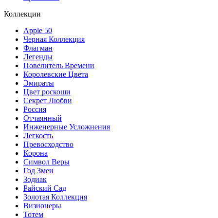
Коллекции
Apple 50
Черная Коллекция
Флагман
Легенды
Повелитель Времени
Королевские Цвета
Эмираты
Цвет роскоши
Секрет Любви
Россия
Отчаянный
Инженерные Усложнения
Легкость
Превосходство
Корона
Символ Веры
Год Змеи
Зодиак
Райский Сад
Золотая Коллекция
Визионеры
Тотем