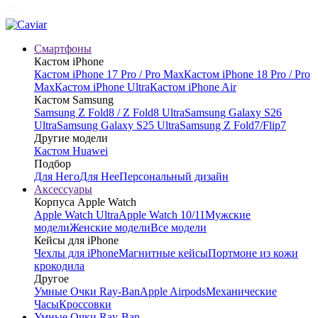
Смартфоны
Кастом iPhone
Кастом iPhone 17 Pro / Pro Max
Кастом iPhone 18 Pro / Pro
Max
Кастом iPhone Ultra
Кастом iPhone Air
Кастом Samsung
Samsung Z Fold8 / Z Fold8 Ultra
Samsung Galaxy S26
Ultra
Samsung Galaxy S25 Ultra
Samsung Z Fold7/Flip7
Другие модели
Кастом Huawei
Подбор
Для Него
Для Нее
Персональный дизайн
Аксессуары
Корпуса Apple Watch
Apple Watch Ultra
Apple Watch 10/11
Мужские
модели
Женские модели
Все модели
Кейсы для iPhone
Чехлы для iPhone
Магнитные кейсы
Портмоне из кожи
крокодила
Другое
Умные Очки Ray-Ban
Apple Airpods
Механические
Часы
Кроссовки
Умные Очки Ray-Ban