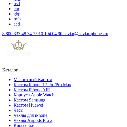
usd
eur
gbp
rmb
aed
8 800 333 48 34
7 910 104 04 90
caviar@caviar-phones.ru
Каталог
Магнитный Кастом
Кастом iPhone 17 Pro/Pro Max
Кастом iPhone AIR
Корпуса Apple Watch
Кастом Samsung
Кастом Huawei
Часы
Чехлы для iPhone
Чехлы Airpods Pro 2
Кроссовки