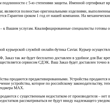
 подлинности с 5-ю степенями защиты. Именной сертификат вруч
iar, являются полностью оригинальными изделиями, выполненны
ся Гарантия сроком 1 год от нашей компании. На механические 
 – к Вашим услугам. Квалифицированные специалисты готовы о
ой курьерской службой онлайн-бутика Caviar. Курьер осуществля
 Заказ так же будет бесплатно доставлен в удобное для Вас время
уществляется сервисом СДЭК. Ваш Заказ будет доставлен точно в
йства продаются предактивированными. Устройства продаются не
ение устройства, которое по российскому законодательству, теп
сенджера MAX.
 продаются с существенным недостатком от производителя – нет
достатков рассматриваться не будут ввиду надлежащего уведомл