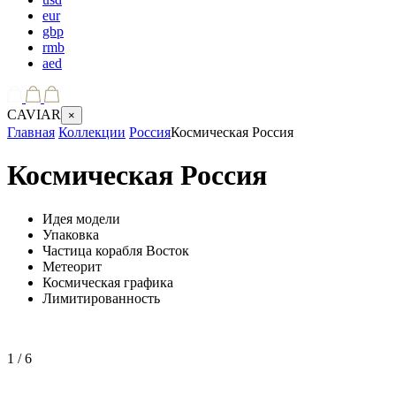
eur
gbp
rmb
aed
CAVIAR
×
Главная
Коллекции
Россия
Космическая Россия
Космическая Россия
Идея модели
Упаковка
Частица корабля Восток
Метеорит
Космическая графика
Лимитированность
1
/ 6