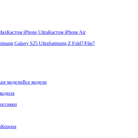
 Max
Кастом iPhone Ultra
Кастом iPhone Air
msung Galaxy S25 Ultra
Samsung Z Fold7/Flip7
ие модели
Все модели
окодила
оссовки
и
Корона