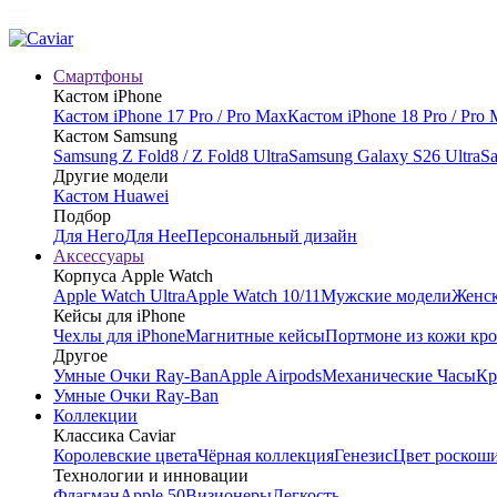
Смартфоны
Кастом iPhone
Кастом iPhone 17 Pro / Pro Max
Кастом iPhone 18 Pro / Pro
Кастом Samsung
Samsung Z Fold8 / Z Fold8 Ultra
Samsung Galaxy S26 Ultra
Sa
Другие модели
Кастом Huawei
Подбор
Для Него
Для Нее
Персональный дизайн
Аксессуары
Корпуса Apple Watch
Apple Watch Ultra
Apple Watch 10/11
Мужские модели
Женск
Кейсы для iPhone
Чехлы для iPhone
Магнитные кейсы
Портмоне из кожи кр
Другое
Умные Очки Ray-Ban
Apple Airpods
Механические Часы
Кр
Умные Очки Ray-Ban
Коллекции
Классика Caviar
Королевские цвета
Чёрная коллекция
Генезис
Цвет роскош
Технологии и инновации
Флагман
Apple 50
Визионеры
Легкость