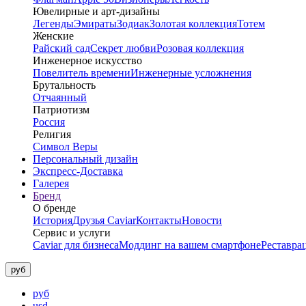
Ювелирные и арт-дизайны
Легенды
Эмираты
Зодиак
Золотая коллекция
Тотем
Женские
Райский сад
Секрет любви
Розовая коллекция
Инженерное искусство
Повелитель времени
Инженерные усложнения
Брутальность
Отчаянный
Патриотизм
Россия
Религия
Символ Веры
Персональный дизайн
Экспресс-Доставка
Галерея
Бренд
О бренде
История
Друзья Caviar
Контакты
Новости
Сервис и услуги
Caviar для бизнеса
Моддинг на вашем смартфоне
Реставра
руб
руб
usd