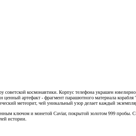
эру советской космонавтики. Корпус телефона украшен ювелирно
ван ценный артефакт - фрагмент парашютного материала корабл
ческий метеорит, чей уникальный узор делает каждый экземпл
ным ключом и монетой Caviar, покрытой золотом 999 пробы. Сер
лей истории.