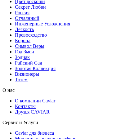
Цвет роскоши
Секрет Любви
Россия
Отчаянный
Инженерные Усложнения
Легкость
Превосходство
Корона
Символ Веры
Год Змеи
Зодиак
Райский Сад
Золотая Коллекция
Визионеры
Тотем
О нас
О компании Caviar
Контакты
Друзья CAVIAR
Сервис и Услуги
Caviar для бизнеса
Моддинг на вашем телефоне