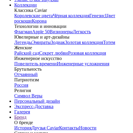
Коллекции
Классика Caviar
Королевские цвета
Чёрная коллекция
Генезис
Цвет
роскоши
Корона
Технологии и инновации
Флагман
Apple 50
Визионеры
Легкость
Ювелирные и арт-дизайны
Легенды
Эмираты
Зодиак
Золотая коллекция
Тотем
Женские
Райский сад
Секрет любви
Розовая коллекция
Инженерное искусство
Повелитель времени
Инженерные усложнения
Брутальность
Отчаянный
Патриотизм
Россия
Религия
Символ Веры
Персональный дизайн
Экспресс-Доставка
Галерея
Бренд
О бренде
История
Друзья Caviar
Контакты
Новости