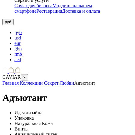
Сервис и услуги
Caviar для бизнеса
Моддинг на вашем
смартфоне
Реставрация
Доставка и оплата
руб
руб
usd
eur
gbp
rmb
aed
CAVIAR
×
Главная
Коллекции
Секрет Любви
Адъютант
Адъютант
Идея дизайна
Упаковка
Натуральная Кожа
Винты
Авиационный титан