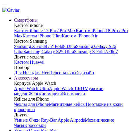
Смартфоны
Кастом iPhone
Кастом iPhone 17 Pro / Pro Max
Кастом iPhone 18 Pro / Pro
Max
Кастом iPhone Ultra
Кастом iPhone Air
Кастом Samsung
Samsung Z Fold8 / Z Fold8 Ultra
Samsung Galaxy S26
Ultra
Samsung Galaxy S25 Ultra
Samsung Z Fold7/Flip7
Другие модели
Кастом Huawei
Подбор
Для Него
Для Нее
Персональный дизайн
Аксессуары
Корпуса Apple Watch
Apple Watch Ultra
Apple Watch 10/11
Мужские
модели
Женские модели
Все модели
Кейсы для iPhone
Чехлы для iPhone
Магнитные кейсы
Портмоне из кожи
крокодила
Другое
Умные Очки Ray-Ban
Apple Airpods
Механические
Часы
Кроссовки
Умные Очки Ray-Ban