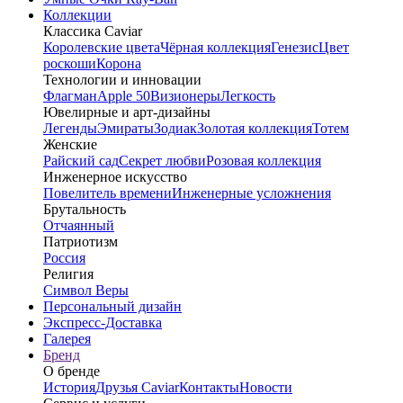
Коллекции
Классика Caviar
Королевские цвета
Чёрная коллекция
Генезис
Цвет
роскоши
Корона
Технологии и инновации
Флагман
Apple 50
Визионеры
Легкость
Ювелирные и арт-дизайны
Легенды
Эмираты
Зодиак
Золотая коллекция
Тотем
Женские
Райский сад
Секрет любви
Розовая коллекция
Инженерное искусство
Повелитель времени
Инженерные усложнения
Брутальность
Отчаянный
Патриотизм
Россия
Религия
Символ Веры
Персональный дизайн
Экспресс-Доставка
Галерея
Бренд
О бренде
История
Друзья Caviar
Контакты
Новости