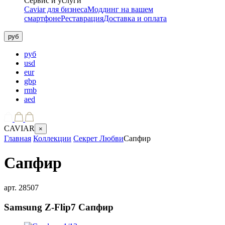
Сервис и услуги
Caviar для бизнеса
Моддинг на вашем
смартфоне
Реставрация
Доставка и оплата
руб
руб
usd
eur
gbp
rmb
aed
CAVIAR
×
Главная
Коллекции
Секрет Любви
Сапфир
Сапфир
арт.
28507
Samsung Z-Flip7
Сапфир