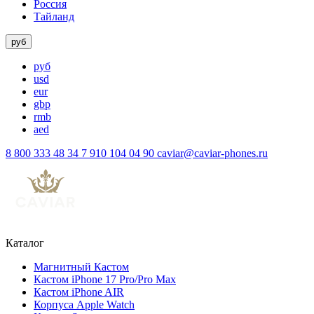
Россия
Тайланд
руб
руб
usd
eur
gbp
rmb
aed
8 800 333 48 34
7 910 104 04 90
caviar@caviar-phones.ru
Каталог
Магнитный Кастом
Кастом iPhone 17 Pro/Pro Max
Кастом iPhone AIR
Корпуса Apple Watch