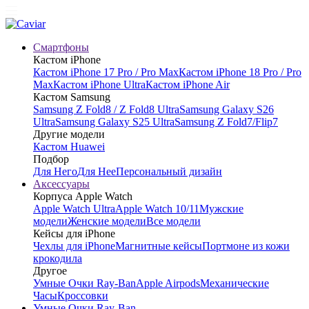
Смартфоны
Кастом iPhone
Кастом iPhone 17 Pro / Pro Max
Кастом iPhone 18 Pro / Pro
Max
Кастом iPhone Ultra
Кастом iPhone Air
Кастом Samsung
Samsung Z Fold8 / Z Fold8 Ultra
Samsung Galaxy S26
Ultra
Samsung Galaxy S25 Ultra
Samsung Z Fold7/Flip7
Другие модели
Кастом Huawei
Подбор
Для Него
Для Нее
Персональный дизайн
Аксессуары
Корпуса Apple Watch
Apple Watch Ultra
Apple Watch 10/11
Мужские
модели
Женские модели
Все модели
Кейсы для iPhone
Чехлы для iPhone
Магнитные кейсы
Портмоне из кожи
крокодила
Другое
Умные Очки Ray-Ban
Apple Airpods
Механические
Часы
Кроссовки
Умные Очки Ray-Ban