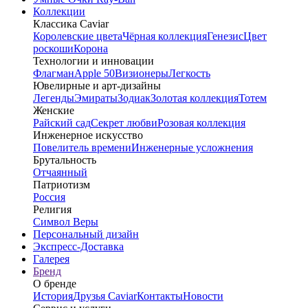
Коллекции
Классика Caviar
Королевские цвета
Чёрная коллекция
Генезис
Цвет
роскоши
Корона
Технологии и инновации
Флагман
Apple 50
Визионеры
Легкость
Ювелирные и арт-дизайны
Легенды
Эмираты
Зодиак
Золотая коллекция
Тотем
Женские
Райский сад
Секрет любви
Розовая коллекция
Инженерное искусство
Повелитель времени
Инженерные усложнения
Брутальность
Отчаянный
Патриотизм
Россия
Религия
Символ Веры
Персональный дизайн
Экспресс-Доставка
Галерея
Бренд
О бренде
История
Друзья Caviar
Контакты
Новости