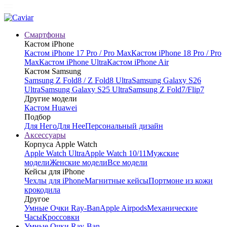
Смартфоны
Кастом iPhone
Кастом iPhone 17 Pro / Pro Max
Кастом iPhone 18 Pro / Pro
Max
Кастом iPhone Ultra
Кастом iPhone Air
Кастом Samsung
Samsung Z Fold8 / Z Fold8 Ultra
Samsung Galaxy S26
Ultra
Samsung Galaxy S25 Ultra
Samsung Z Fold7/Flip7
Другие модели
Кастом Huawei
Подбор
Для Него
Для Нее
Персональный дизайн
Аксессуары
Корпуса Apple Watch
Apple Watch Ultra
Apple Watch 10/11
Мужские
модели
Женские модели
Все модели
Кейсы для iPhone
Чехлы для iPhone
Магнитные кейсы
Портмоне из кожи
крокодила
Другое
Умные Очки Ray-Ban
Apple Airpods
Механические
Часы
Кроссовки
Умные Очки Ray-Ban