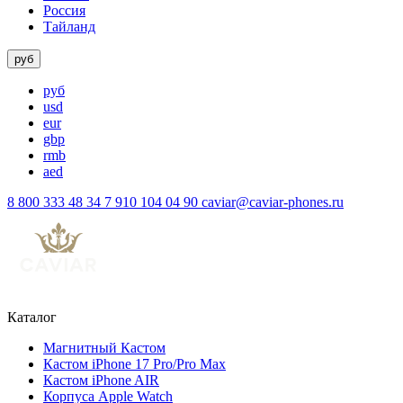
Россия
Тайланд
руб
руб
usd
eur
gbp
rmb
aed
8 800 333 48 34
7 910 104 04 90
caviar@caviar-phones.ru
Каталог
Магнитный Кастом
Кастом iPhone 17 Pro/Pro Max
Кастом iPhone AIR
Корпуса Apple Watch