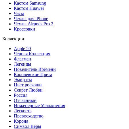
Кастом Samsung
Кастом Huawei
Часы
Чехлы для iPhone
Чехлы Airpods Pro 2
Кроссовки
Коллекции
Apple 50
Черная Коллекция
Флагман
Легенды
Повелитель Времени
Королевские Цвета
Эмираты
Цвет роскоши
Секрет Любви
Россия
Отчаянный
Инженерные Усложнения
Легкость
Превосходство
Корона
Символ Веры