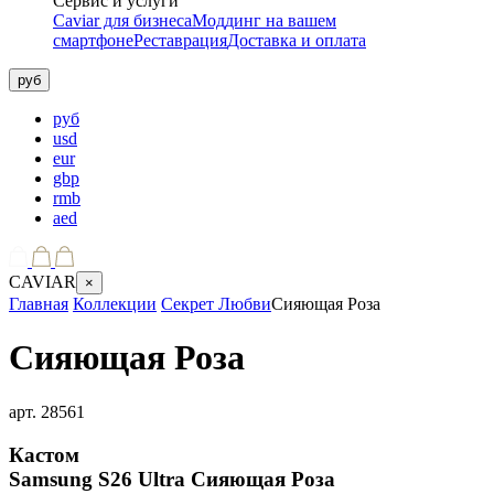
Сервис и услуги
Caviar для бизнеса
Моддинг на вашем
смартфоне
Реставрация
Доставка и оплата
руб
руб
usd
eur
gbp
rmb
aed
CAVIAR
×
Главная
Коллекции
Секрет Любви
Сияющая Роза
Сияющая Роза
арт.
28561
Кастом
Samsung S26 Ultra
Сияющая Роза