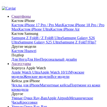
Смартфоны
Кастом iPhone
Кастом iPhone 17 Pro / Pro Max
Кастом iPhone 18 Pro / Pro
Max
Кастом iPhone Ultra
Кастом iPhone Air
Кастом Samsung
Samsung Z Fold8 / Z Fold8 Ultra
Samsung Galaxy S26
Ultra
Samsung Galaxy S25 Ultra
Samsung Z Fold7/Flip7
Другие модели
Кастом Huawei
Подбор
Для Него
Для Нее
Персональный дизайн
Аксессуары
Корпуса Apple Watch
Apple Watch Ultra
Apple Watch 10/11
Мужские
модели
Женские модели
Все модели
Кейсы для iPhone
Чехлы для iPhone
Магнитные кейсы
Портмоне из кожи
крокодила
Другое
Умные Очки Ray-Ban
Apple Airpods
Механические
Часы
Кроссовки
Умные Очки Ray-Ban