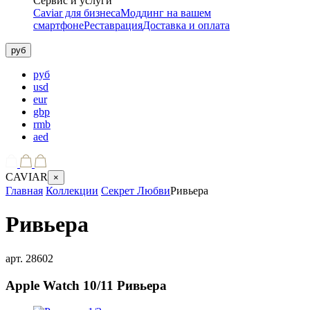
Сервис и услуги
Caviar для бизнеса
Моддинг на вашем
смартфоне
Реставрация
Доставка и оплата
руб
руб
usd
eur
gbp
rmb
aed
CAVIAR
×
Главная
Коллекции
Секрет Любви
Ривьера
Ривьера
арт.
28602
Apple Watch 10/11
Ривьера