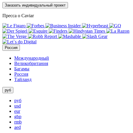
Заказать индивидуальный проект
Пресса о Caviar
Россия
Международный
Великобритания
Багамы
Россия
Тайланд
руб
руб
usd
eur
gbp
rmb
aed