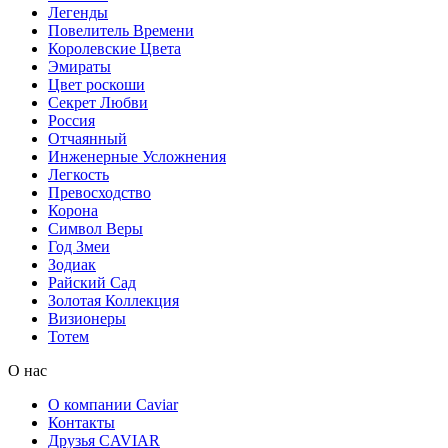
Легенды
Повелитель Времени
Королевские Цвета
Эмираты
Цвет роскоши
Секрет Любви
Россия
Отчаянный
Инженерные Усложнения
Легкость
Превосходство
Корона
Символ Веры
Год Змеи
Зодиак
Райский Сад
Золотая Коллекция
Визионеры
Тотем
О нас
О компании Caviar
Контакты
Друзья CAVIAR