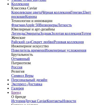
Коллекции
Классика Caviar
Королевские цвета
Чёрная коллекция
Генезис
Цвет
роскоши
Корона
Технологии и инновации
Флагман
Apple 50
Визионеры
Легкость
Ювелирные и арт-дизайны
Легенды
Эмираты
Зодиак
Золотая коллекция
Тотем
Женские
Райский сад
Секрет любви
Розовая коллекция
Инженерное искусство
Повелитель времени
Инженерные усложнения
Брутальность
Отчаянный
Патриотизм
Россия
Религия
Символ Веры
Персональный дизайн
Экспресс-Доставка
Галерея
Бренд
О бренде
История
Друзья Caviar
Контакты
Новости