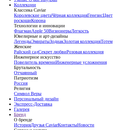
Коллекции
Классика Caviar
Королевские цвета
Чёрная коллекция
Генезис
Цвет
роскоши
Корона
Технологии и инновации
Флагман
Apple 50
Визионеры
Легкость
Ювелирные и арт-дизайны
Легенды
Эмираты
Зодиак
Золотая коллекция
Тотем
Женские
Райский сад
Секрет любви
Розовая коллекция
Инженерное искусство
Повелитель времени
Инженерные усложнения
Брутальность
Отчаянный
Патриотизм
Россия
Религия
Символ Веры
Персональный дизайн
Экспресс-Доставка
Галерея
Бренд
О бренде
История
Друзья Caviar
Контакты
Новости