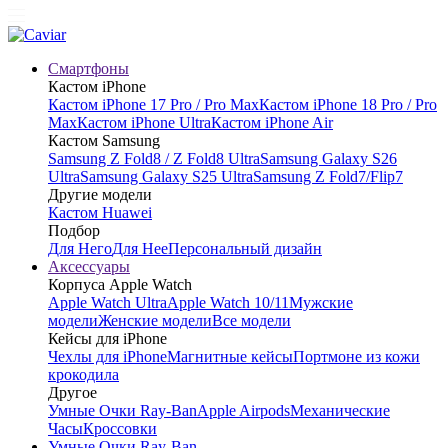
Смартфоны
Кастом iPhone
Кастом iPhone 17 Pro / Pro Max
Кастом iPhone 18 Pro / Pro
Max
Кастом iPhone Ultra
Кастом iPhone Air
Кастом Samsung
Samsung Z Fold8 / Z Fold8 Ultra
Samsung Galaxy S26
Ultra
Samsung Galaxy S25 Ultra
Samsung Z Fold7/Flip7
Другие модели
Кастом Huawei
Подбор
Для Него
Для Нее
Персональный дизайн
Аксессуары
Корпуса Apple Watch
Apple Watch Ultra
Apple Watch 10/11
Мужские
модели
Женские модели
Все модели
Кейсы для iPhone
Чехлы для iPhone
Магнитные кейсы
Портмоне из кожи
крокодила
Другое
Умные Очки Ray-Ban
Apple Airpods
Механические
Часы
Кроссовки
Умные Очки Ray-Ban