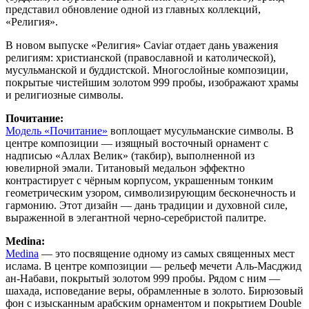
представил обновление одной из главных коллекций,
«Религия».
В новом выпуске «Религия» Caviar отдает дань уважения
религиям: христианской (православной и католической),
мусульманской и буддистской. Многослойные композиции,
покрытые чистейшим золотом 999 пробы, изображают храмы
и религиозные символы.
Почитание:
Модель «Почитание»
воплощает мусульманские символы. В
центре композиции — изящный восточный орнамент с
надписью «Аллах Велик» (такбир), выполненной из
ювелирной эмали. Титановый медальон эффектно
контрастирует с чёрным корпусом, украшенным тонким
геометрическим узором, символизирующим бесконечность и
гармонию. Этот дизайн — дань традиции и духовной силе,
выраженной в элегантной черно-серебристой палитре.
Medina:
Medina
— это посвящение одному из самых священных мест
ислама. В центре композиции — рельеф мечети Аль-Масджид
ан-Набави, покрытый золотом 999 пробы. Рядом с ним —
шахада, исповедание веры, обрамленные в золото. Бирюзовый
фон с изысканным арабским орнаментом и покрытием Double