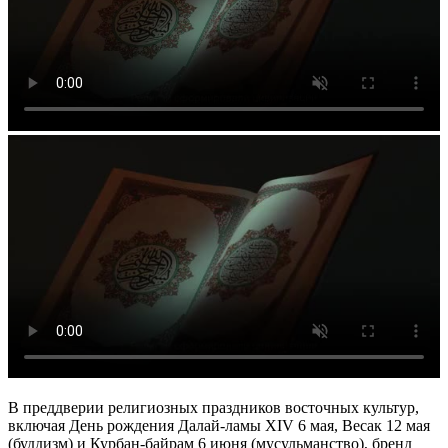
В преддверии религиозных праздников восточных культур,
включая День рождения Далай-ламы XIV 6 мая, Весак 12 мая
(буддизм) и Курбан-байрам 6 июня (мусульманство), бренд