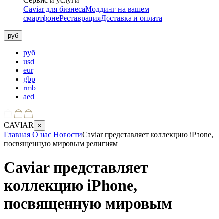
Сервис и услуги
Caviar для бизнеса
Моддинг на вашем
смартфоне
Реставрация
Доставка и оплата
руб
руб
usd
eur
gbp
rmb
aed
CAVIAR
×
Главная
О нас
Новости
Caviar представляет коллекцию iPhone,
посвященную мировым религиям
Caviar представляет
коллекцию iPhone,
посвященную мировым