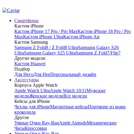
Смартфоны
Кастом iPhone
Кастом iPhone 17 Pro / Pro Max
Кастом iPhone 18 Pro / Pro
Max
Кастом iPhone Ultra
Кастом iPhone Air
Кастом Samsung
Samsung Z Fold8 / Z Fold8 Ultra
Samsung Galaxy S26
Ultra
Samsung Galaxy S25 Ultra
Samsung Z Fold7/Flip7
Другие модели
Кастом Huawei
Подбор
Для Него
Для Нее
Персональный дизайн
Аксессуары
Корпуса Apple Watch
Apple Watch Ultra
Apple Watch 10/11
Мужские
модели
Женские модели
Все модели
Кейсы для iPhone
Чехлы для iPhone
Магнитные кейсы
Портмоне из кожи
крокодила
Другое
Умные Очки Ray-Ban
Apple Airpods
Механические
Часы
Кроссовки
Умные Очки Ray-Ban