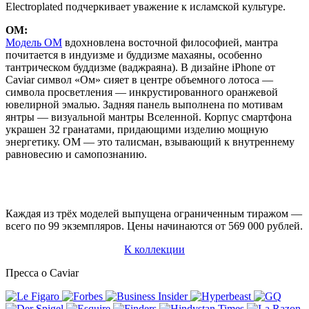
Electroplated подчеркивает уважение к исламской культуре.
OM:
Модель OM
вдохновлена восточной философией, мантра
почитается в индуизме и буддизме махаяны, особенно
тантрическом буддизме (ваджраяна). В дизайне iPhone от
Caviar символ «Ом» сияет в центре объемного лотоса —
символа просветления — инкрустированного оранжевой
ювелирной эмалью. Задняя панель выполнена по мотивам
янтры — визуальной мантры Вселенной. Корпус смартфона
украшен 32 гранатами, придающими изделию мощную
энергетику. OM — это талисман, взывающий к внутреннему
равновесию и самопознанию.
Каждая из трёх моделей выпущена ограниченным тиражом —
всего по 99 экземпляров. Цены начинаются от 569 000 рублей.
К коллекции
Пресса о Caviar