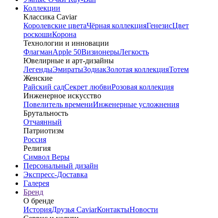
Коллекции
Классика Caviar
Королевские цвета
Чёрная коллекция
Генезис
Цвет
роскоши
Корона
Технологии и инновации
Флагман
Apple 50
Визионеры
Легкость
Ювелирные и арт-дизайны
Легенды
Эмираты
Зодиак
Золотая коллекция
Тотем
Женские
Райский сад
Секрет любви
Розовая коллекция
Инженерное искусство
Повелитель времени
Инженерные усложнения
Брутальность
Отчаянный
Патриотизм
Россия
Религия
Символ Веры
Персональный дизайн
Экспресс-Доставка
Галерея
Бренд
О бренде
История
Друзья Caviar
Контакты
Новости