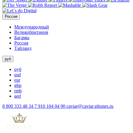
Россия
Международный
Великобритания
Багамы
Россия
Тайланд
руб
руб
usd
eur
gbp
rmb
aed
8 800 333 48 34
7 910 104 04 90
caviar@caviar-phones.ru