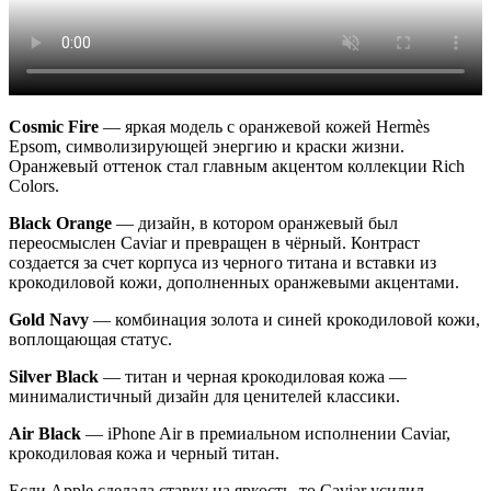
Cosmic Fire
— яркая модель с оранжевой кожей Hermès
Epsom, символизирующей энергию и краски жизни.
Оранжевый оттенок стал главным акцентом коллекции Rich
Colors.
Black Orange
— дизайн, в котором оранжевый был
переосмыслен Caviar и превращен в чёрный. Контраст
создается за счет корпуса из черного титана и вставки из
крокодиловой кожи, дополненных оранжевыми акцентами.
Gold Navy
— комбинация золота и синей крокодиловой кожи,
воплощающая статус.
Silver Black
— титан и черная крокодиловая кожа —
минималистичный дизайн для ценителей классики.
Air Black
— iPhone Air в премиальном исполнении Caviar,
крокодиловая кожа и черный титан.
Если Apple сделала ставку на яркость, то Caviar усилил