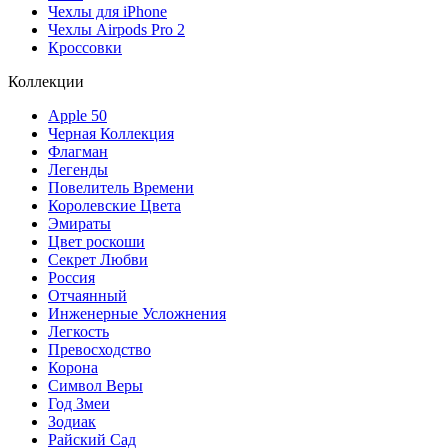
Чехлы для iPhone
Чехлы Airpods Pro 2
Кроссовки
Коллекции
Apple 50
Черная Коллекция
Флагман
Легенды
Повелитель Времени
Королевские Цвета
Эмираты
Цвет роскоши
Секрет Любви
Россия
Отчаянный
Инженерные Усложнения
Легкость
Превосходство
Корона
Символ Веры
Год Змеи
Зодиак
Райский Сад