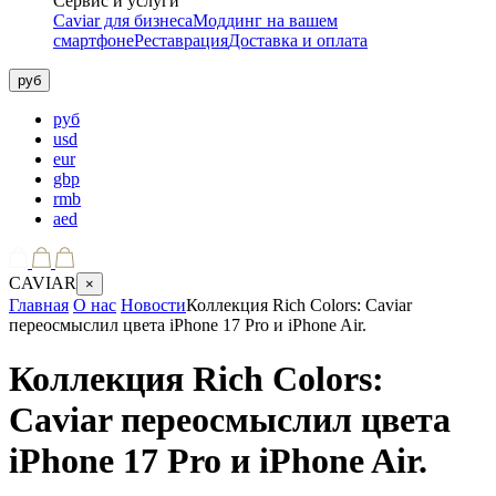
Сервис и услуги
Caviar для бизнеса
Моддинг на вашем
смартфоне
Реставрация
Доставка и оплата
руб
руб
usd
eur
gbp
rmb
aed
CAVIAR
×
Главная
О нас
Новости
Коллекция Rich Colors: Caviar
переосмыслил цвета iPhone 17 Pro и iPhone Air.
Коллекция Rich Colors:
Caviar переосмыслил цвета
iPhone 17 Pro и iPhone Air.