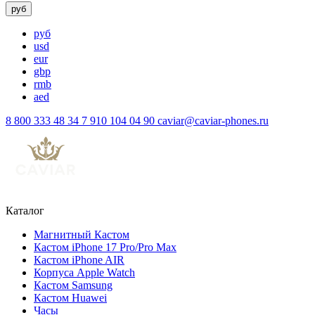
руб
руб
usd
eur
gbp
rmb
aed
8 800 333 48 34
7 910 104 04 90
caviar@caviar-phones.ru
Каталог
Магнитный Кастом
Кастом iPhone 17 Pro/Pro Max
Кастом iPhone AIR
Корпуса Apple Watch
Кастом Samsung
Кастом Huawei
Часы