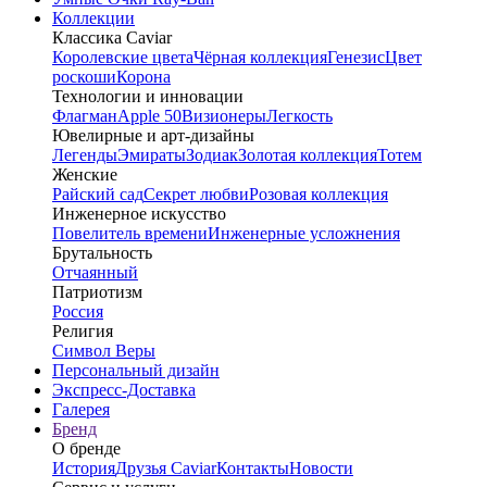
Коллекции
Классика Caviar
Королевские цвета
Чёрная коллекция
Генезис
Цвет
роскоши
Корона
Технологии и инновации
Флагман
Apple 50
Визионеры
Легкость
Ювелирные и арт-дизайны
Легенды
Эмираты
Зодиак
Золотая коллекция
Тотем
Женские
Райский сад
Секрет любви
Розовая коллекция
Инженерное искусство
Повелитель времени
Инженерные усложнения
Брутальность
Отчаянный
Патриотизм
Россия
Религия
Символ Веры
Персональный дизайн
Экспресс-Доставка
Галерея
Бренд
О бренде
История
Друзья Caviar
Контакты
Новости