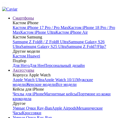
Смартфоны
Кастом iPhone
Кастом iPhone 17 Pro / Pro Max
Кастом iPhone 18 Pro / Pro
Max
Кастом iPhone Ultra
Кастом iPhone Air
Кастом Samsung
Samsung Z Fold8 / Z Fold8 Ultra
Samsung Galaxy S26
Ultra
Samsung Galaxy S25 Ultra
Samsung Z Fold7/Flip7
Другие модели
Кастом Huawei
Подбор
Для Него
Для Нее
Персональный дизайн
Аксессуары
Корпуса Apple Watch
Apple Watch Ultra
Apple Watch 10/11
Мужские
модели
Женские модели
Все модели
Кейсы для iPhone
Чехлы для iPhone
Магнитные кейсы
Портмоне из кожи
крокодила
Другое
Умные Очки Ray-Ban
Apple Airpods
Механические
Часы
Кроссовки
Умные Очки Ray-Ban