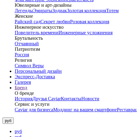
Ювелирные и арт-дизайны
Легенды
Эмираты
Зодиак
Золотая коллекция
Тотем
Женские
Райский сад
Секрет любви
Розовая коллекция
Инженерное искусство
Повелитель времени
Инженерные усложнения
Брутальность
Отчаянный
Патриотизм
Россия
Религия
Символ Веры
Персональный дизайн
Экспресс-Доставка
Галерея
Бренд
О бренде
История
Друзья Caviar
Контакты
Новости
Сервис и услуги
Caviar для бизнеса
Моддинг на вашем смартфоне
Реставра
руб
руб
usd