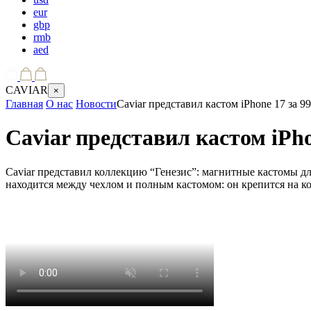
eur
gbp
rmb
aed
CAVIAR
×
Главная
О нас
Новости
Caviar представил кастом iPhone 17 за 9
Caviar представил кастом iPho
Caviar представил коллекцию “Генезис”: магнитные кастомы д
находится между чехлом и полным кастомом: он крепится на к