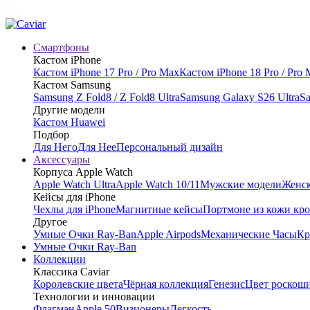
Смартфоны
Кастом iPhone
Кастом iPhone 17 Pro / Pro Max
Кастом iPhone 18 Pro / Pro
Кастом Samsung
Samsung Z Fold8 / Z Fold8 Ultra
Samsung Galaxy S26 Ultra
Sa
Другие модели
Кастом Huawei
Подбор
Для Него
Для Нее
Персональный дизайн
Аксессуары
Корпуса Apple Watch
Apple Watch Ultra
Apple Watch 10/11
Мужские модели
Женск
Кейсы для iPhone
Чехлы для iPhone
Магнитные кейсы
Портмоне из кожи кр
Другое
Умные Очки Ray-Ban
Apple Airpods
Механические Часы
Кр
Умные Очки Ray-Ban
Коллекции
Классика Caviar
Королевские цвета
Чёрная коллекция
Генезис
Цвет роскош
Технологии и инновации
Флагман
Apple 50
Визионеры
Легкость