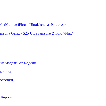
 Max
Кастом iPhone Ultra
Кастом iPhone Air
msung Galaxy S25 Ultra
Samsung Z Fold7/Flip7
ие модели
Все модели
окодила
оссовки
и
Корона