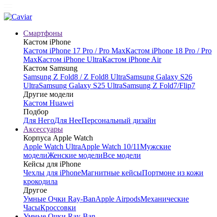
Смартфоны
Кастом iPhone
Кастом iPhone 17 Pro / Pro Max
Кастом iPhone 18 Pro / Pro
Max
Кастом iPhone Ultra
Кастом iPhone Air
Кастом Samsung
Samsung Z Fold8 / Z Fold8 Ultra
Samsung Galaxy S26
Ultra
Samsung Galaxy S25 Ultra
Samsung Z Fold7/Flip7
Другие модели
Кастом Huawei
Подбор
Для Него
Для Нее
Персональный дизайн
Аксессуары
Корпуса Apple Watch
Apple Watch Ultra
Apple Watch 10/11
Мужские
модели
Женские модели
Все модели
Кейсы для iPhone
Чехлы для iPhone
Магнитные кейсы
Портмоне из кожи
крокодила
Другое
Умные Очки Ray-Ban
Apple Airpods
Механические
Часы
Кроссовки
Умные Очки Ray-Ban