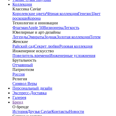
Коллекции
Классика Caviar
Королевские цвета
Чёрная коллекция
Генезис
Цвет
роскоши
Корона
Технологии и инновации
Флагман
Apple 50
Визионеры
Легкость
Ювелирные и арт-дизайны
Легенды
Эмираты
Зодиак
Золотая коллекция
Тотем
Женские
Райский сад
Секрет любви
Розовая коллекция
Инженерное искусство
Повелитель времени
Инженерные усложнения
Брутальность
Отчаянный
Патриотизм
Россия
Религия
Символ Веры
Персональный дизайн
Экспресс-Доставка
Галерея
Бренд
О бренде
История
Друзья Caviar
Контакты
Новости