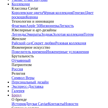
Коллекции
Классика Caviar
Королевские цвета
Чёрная коллекция
Генезис
Цвет
роскоши
Корона
Технологии и инновации
Флагман
Apple 50
Визионеры
Легкость
Ювелирные и арт-дизайны
Легенды
Эмираты
Зодиак
Золотая коллекция
Тотем
Женские
Райский сад
Секрет любви
Розовая коллекция
Инженерное искусство
Повелитель времени
Инженерные усложнения
Брутальность
Отчаянный
Патриотизм
Россия
Религия
Символ Веры
Персональный дизайн
Экспресс-Доставка
Галерея
Бренд
О бренде
История
Друзья Caviar
Контакты
Новости