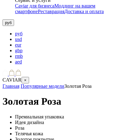
Сервис и услуги
Caviar для бизнеса
Моддинг на вашем
смартфоне
Реставрация
Доставка и оплата
руб
руб
usd
eur
gbp
rmb
aed
CAVIAR
×
Главная
Популярные модели
Золотая Роза
Золотая Роза
Премиальная упаковка
Идея дизайна
Роза
Телячья кожа
Золотое покрытие