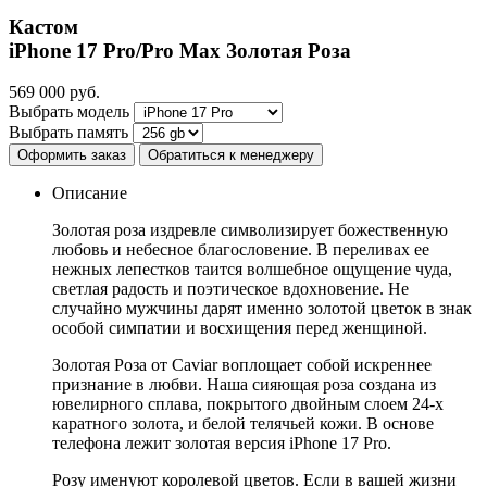
Кастом
iPhone 17 Pro/Pro Max
Золотая Роза
569 000
руб.
Выбрать модель
Выбрать память
Оформить заказ
Обратиться к менеджеру
Описание
Золотая роза издревле символизирует божественную
любовь и небесное благословение. В переливах ее
нежных лепестков таится волшебное ощущение чуда,
светлая радость и поэтическое вдохновение. Не
случайно мужчины дарят именно золотой цветок в знак
особой симпатии и восхищения перед женщиной.
Золотая Роза от Caviar воплощает собой искреннее
признание в любви. Наша сияющая роза создана из
ювелирного сплава, покрытого двойным слоем 24-х
каратного золота, и белой телячьей кожи. В основе
телефона лежит золотая версия iPhone 17 Pro.
Розу именуют королевой цветов. Если в вашей жизни