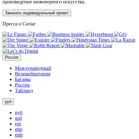
произведение инженерного искусства.
Заказать индивидуальный проект
Пресса о Caviar
Россия
Международный
Великобритания
Багамы
Россия
Тайланд
руб
руб
usd
eur
gbp
rmb