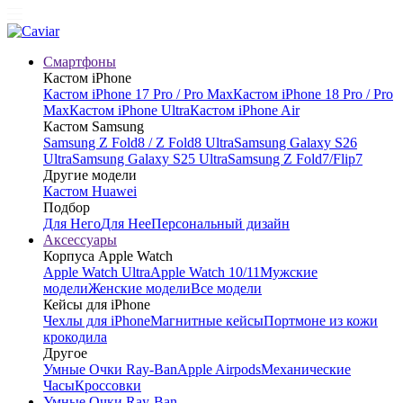
Смартфоны
Кастом iPhone
Кастом iPhone 17 Pro / Pro Max
Кастом iPhone 18 Pro / Pro
Max
Кастом iPhone Ultra
Кастом iPhone Air
Кастом Samsung
Samsung Z Fold8 / Z Fold8 Ultra
Samsung Galaxy S26
Ultra
Samsung Galaxy S25 Ultra
Samsung Z Fold7/Flip7
Другие модели
Кастом Huawei
Подбор
Для Него
Для Нее
Персональный дизайн
Аксессуары
Корпуса Apple Watch
Apple Watch Ultra
Apple Watch 10/11
Мужские
модели
Женские модели
Все модели
Кейсы для iPhone
Чехлы для iPhone
Магнитные кейсы
Портмоне из кожи
крокодила
Другое
Умные Очки Ray-Ban
Apple Airpods
Механические
Часы
Кроссовки
Умные Очки Ray-Ban