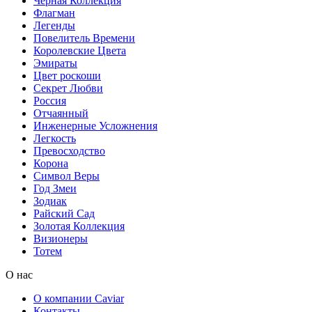
Черная Коллекция
Флагман
Легенды
Повелитель Времени
Королевские Цвета
Эмираты
Цвет роскоши
Секрет Любви
Россия
Отчаянный
Инженерные Усложнения
Легкость
Превосходство
Корона
Символ Веры
Год Змеи
Зодиак
Райский Сад
Золотая Коллекция
Визионеры
Тотем
О нас
О компании Caviar
Контакты