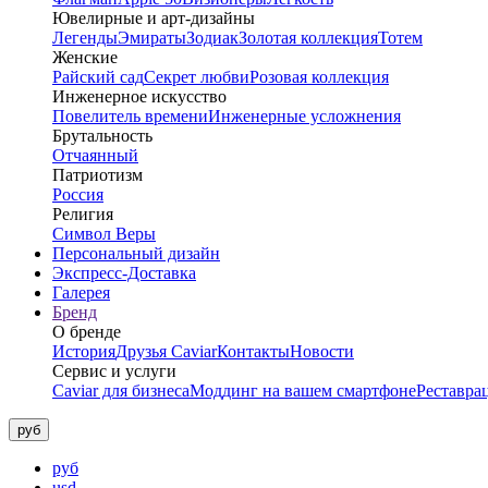
Ювелирные и арт-дизайны
Легенды
Эмираты
Зодиак
Золотая коллекция
Тотем
Женские
Райский сад
Секрет любви
Розовая коллекция
Инженерное искусство
Повелитель времени
Инженерные усложнения
Брутальность
Отчаянный
Патриотизм
Россия
Религия
Символ Веры
Персональный дизайн
Экспресс-Доставка
Галерея
Бренд
О бренде
История
Друзья Caviar
Контакты
Новости
Сервис и услуги
Caviar для бизнеса
Моддинг на вашем смартфоне
Реставра
руб
руб
usd