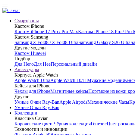
Смартфоны
Кастом iPhone
Кастом iPhone 17 Pro / Pro Max
Кастом iPhone 18 Pro / Pro
Кастом Samsung
Samsung Z Fold8 / Z Fold8 Ultra
Samsung Galaxy S26 Ultra
Sa
Другие модели
Кастом Huawei
Подбор
Для Него
Для Нее
Персональный дизайн
Аксессуары
Корпуса Apple Watch
Apple Watch Ultra
Apple Watch 10/11
Мужские модели
Женск
Кейсы для iPhone
Чехлы для iPhone
Магнитные кейсы
Портмоне из кожи кр
Другое
Умные Очки Ray-Ban
Apple Airpods
Механические Часы
Кр
Умные Очки Ray-Ban
Коллекции
Классика Caviar
Королевские цвета
Чёрная коллекция
Генезис
Цвет роскош
Технологии и инновации
Флагман
Apple 50
Визионеры
Легкость