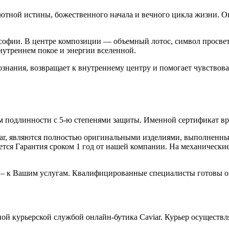
тной истины, божественного начала и вечного цикла жизни. Он
софии. В центре композиции — объемный лотос, символ просве
нутреннем покое и энергии вселенной.
знания, возвращает к внутреннему центру и помогает чувствова
 подлинности с 5-ю степенями защиты. Именной сертификат вруч
iar, являются полностью оригинальными изделиями, выполненны
ся Гарантия сроком 1 год от нашей компании. На механические 
 – к Вашим услугам. Квалифицированные специалисты готовы о
ой курьерской службой онлайн-бутика Caviar. Курьер осуществля