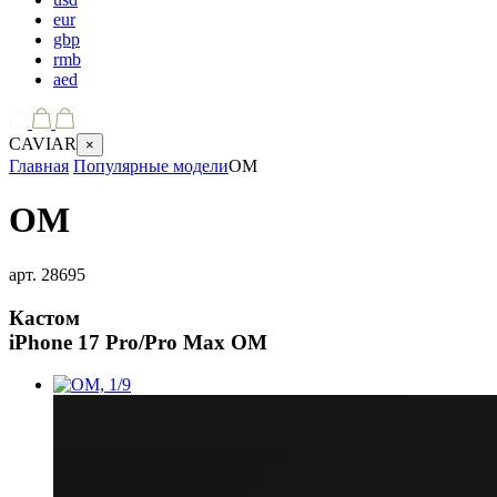
eur
gbp
rmb
aed
CAVIAR
×
Главная
Популярные модели
OM
OM
арт.
28695
Кастом
iPhone 17 Pro/Pro Max
OM