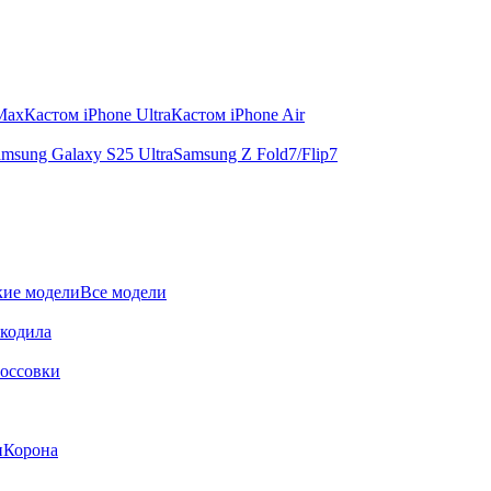
 Max
Кастом iPhone Ultra
Кастом iPhone Air
msung Galaxy S25 Ultra
Samsung Z Fold7/Flip7
ие модели
Все модели
окодила
оссовки
и
Корона