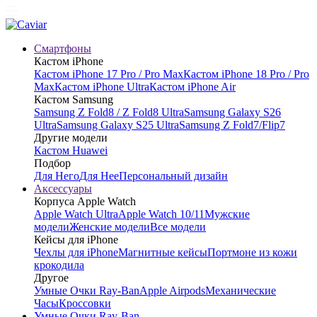
Смартфоны
Кастом iPhone
Кастом iPhone 17 Pro / Pro Max
Кастом iPhone 18 Pro / Pro
Max
Кастом iPhone Ultra
Кастом iPhone Air
Кастом Samsung
Samsung Z Fold8 / Z Fold8 Ultra
Samsung Galaxy S26
Ultra
Samsung Galaxy S25 Ultra
Samsung Z Fold7/Flip7
Другие модели
Кастом Huawei
Подбор
Для Него
Для Нее
Персональный дизайн
Аксессуары
Корпуса Apple Watch
Apple Watch Ultra
Apple Watch 10/11
Мужские
модели
Женские модели
Все модели
Кейсы для iPhone
Чехлы для iPhone
Магнитные кейсы
Портмоне из кожи
крокодила
Другое
Умные Очки Ray-Ban
Apple Airpods
Механические
Часы
Кроссовки
Умные Очки Ray-Ban