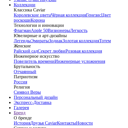
Коллекции
Классика Caviar
Королевские цвета
Чёрная коллекция
Генезис
Цвет
роскоши
Корона
Технологии и инновации
Флагман
Apple 50
Визионеры
Легкость
Ювелирные и арт-дизайны
Легенды
Эмираты
Зодиак
Золотая коллекция
Тотем
Женские
Райский сад
Секрет любви
Розовая коллекция
Инженерное искусство
Повелитель времени
Инженерные усложнения
Брутальность
Отчаянный
Патриотизм
Россия
Религия
Символ Веры
Персональный дизайн
Экспресс-Доставка
Галерея
Бренд
О бренде
История
Друзья Caviar
Контакты
Новости