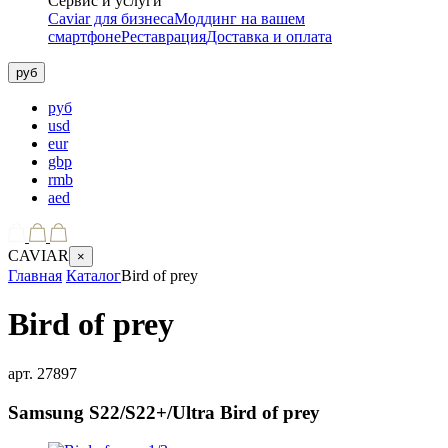
Сервис и услуги
Caviar для бизнеса
Моддинг на вашем
смартфоне
Реставрация
Доставка и оплата
руб
руб
usd
eur
gbp
rmb
aed
CAVIAR
×
Главная
Каталог
Bird of prey
Bird of prey
арт.
27897
Samsung S22/S22+/Ultra
Bird of prey