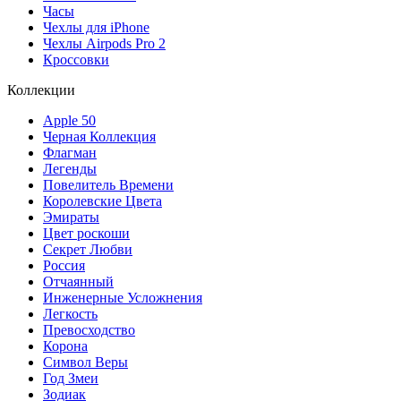
Часы
Чехлы для iPhone
Чехлы Airpods Pro 2
Кроссовки
Коллекции
Apple 50
Черная Коллекция
Флагман
Легенды
Повелитель Времени
Королевские Цвета
Эмираты
Цвет роскоши
Секрет Любви
Россия
Отчаянный
Инженерные Усложнения
Легкость
Превосходство
Корона
Символ Веры
Год Змеи
Зодиак