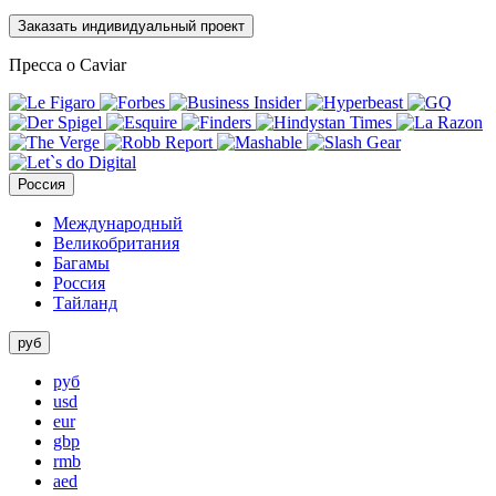
Заказать индивидуальный проект
Пресса о Caviar
Россия
Международный
Великобритания
Багамы
Россия
Тайланд
руб
руб
usd
eur
gbp
rmb
aed