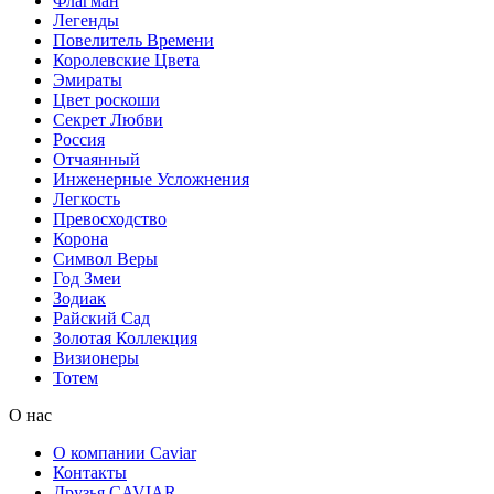
Флагман
Легенды
Повелитель Времени
Королевские Цвета
Эмираты
Цвет роскоши
Секрет Любви
Россия
Отчаянный
Инженерные Усложнения
Легкость
Превосходство
Корона
Символ Веры
Год Змеи
Зодиак
Райский Сад
Золотая Коллекция
Визионеры
Тотем
О нас
О компании Caviar
Контакты
Друзья CAVIAR