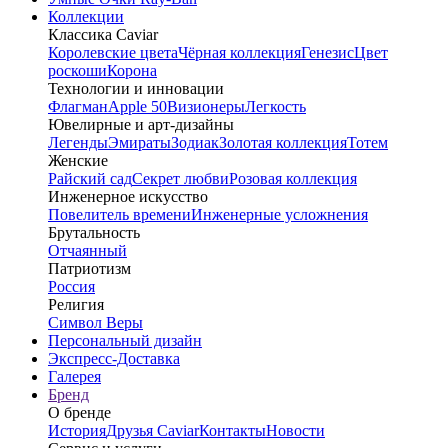
Коллекции
Классика Caviar
Королевские цвета
Чёрная коллекция
Генезис
Цвет
роскоши
Корона
Технологии и инновации
Флагман
Apple 50
Визионеры
Легкость
Ювелирные и арт-дизайны
Легенды
Эмираты
Зодиак
Золотая коллекция
Тотем
Женские
Райский сад
Секрет любви
Розовая коллекция
Инженерное искусство
Повелитель времени
Инженерные усложнения
Брутальность
Отчаянный
Патриотизм
Россия
Религия
Символ Веры
Персональный дизайн
Экспресс-Доставка
Галерея
Бренд
О бренде
История
Друзья Caviar
Контакты
Новости