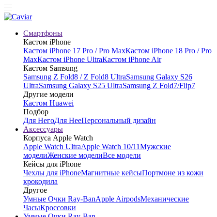
Смартфоны
Кастом iPhone
Кастом iPhone 17 Pro / Pro Max
Кастом iPhone 18 Pro / Pro
Max
Кастом iPhone Ultra
Кастом iPhone Air
Кастом Samsung
Samsung Z Fold8 / Z Fold8 Ultra
Samsung Galaxy S26
Ultra
Samsung Galaxy S25 Ultra
Samsung Z Fold7/Flip7
Другие модели
Кастом Huawei
Подбор
Для Него
Для Нее
Персональный дизайн
Аксессуары
Корпуса Apple Watch
Apple Watch Ultra
Apple Watch 10/11
Мужские
модели
Женские модели
Все модели
Кейсы для iPhone
Чехлы для iPhone
Магнитные кейсы
Портмоне из кожи
крокодила
Другое
Умные Очки Ray-Ban
Apple Airpods
Механические
Часы
Кроссовки
Умные Очки Ray-Ban