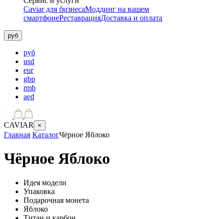
Сервис и услуги
Caviar для бизнеса
Моддинг на вашем
смартфоне
Реставрация
Доставка и оплата
руб
руб
usd
eur
gbp
rmb
aed
CAVIAR
×
Главная
Каталог
Чёрное Яблоко
Чёрное Яблоко
Идея модели
Упаковка
Подарочная монета
Яблоко
Титан и карбон