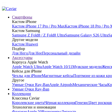
Смартфоны
Кастом iPhone
Кастом iPhone 17 Pro / Pro Max
Кастом iPhone 18 Pro / Pro
Кастом Samsung
Samsung Z Fold8 / Z Fold8 Ultra
Samsung Galaxy S26 Ultra
Sa
Другие модели
Кастом Huawei
Подбор
Для Него
Для Нее
Персональный дизайн
Аксессуары
Корпуса Apple Watch
Apple Watch Ultra
Apple Watch 10/11
Мужские модели
Женск
Кейсы для iPhone
Чехлы для iPhone
Магнитные кейсы
Портмоне из кожи кр
Другое
Умные Очки Ray-Ban
Apple Airpods
Механические Часы
Кр
Умные Очки Ray-Ban
Коллекции
Классика Caviar
Королевские цвета
Чёрная коллекция
Генезис
Цвет роскош
Технологии и инновации
Флагман
Apple 50
Визионеры
Легкость