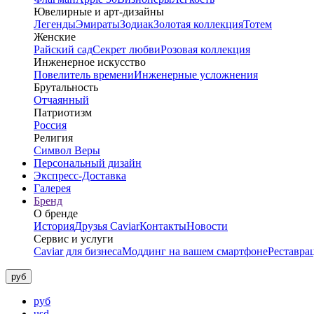
Ювелирные и арт-дизайны
Легенды
Эмираты
Зодиак
Золотая коллекция
Тотем
Женские
Райский сад
Секрет любви
Розовая коллекция
Инженерное искусство
Повелитель времени
Инженерные усложнения
Брутальность
Отчаянный
Патриотизм
Россия
Религия
Символ Веры
Персональный дизайн
Экспресс-Доставка
Галерея
Бренд
О бренде
История
Друзья Caviar
Контакты
Новости
Сервис и услуги
Caviar для бизнеса
Моддинг на вашем смартфоне
Реставра
руб
руб
usd