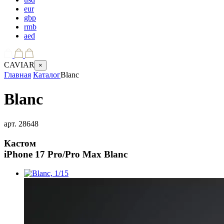
eur
gbp
rmb
aed
CAVIAR
×
Главная
Каталог
Blanc
Blanc
арт.
28648
Кастом
iPhone 17 Pro/Pro Max
Blanc