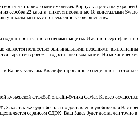
гантности и стильного минимализма. Корпус устройства украшен
 из серебра 22 карата, инкрустированные 18 кристаллами Swarov
аш уникальный вкус и стремление к совершенству.
 подлинности с 5-ю степенями защиты. Именной сертификат вруч
iar, являются полностью оригинальными изделиями, выполненны
ся Гарантия сроком 1 год от нашей компании. На механические 
 – к Вашим услугам. Квалифицированные специалисты готовы о
ой курьерской службой онлайн-бутика Caviar. Курьер осуществля
 Заказ так же будет бесплатно доставлен в удобное для Вас время
уществляется сервисом СДЭК. Ваш Заказ будет доставлен точно в