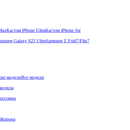
 Max
Кастом iPhone Ultra
Кастом iPhone Air
msung Galaxy S25 Ultra
Samsung Z Fold7/Flip7
ие модели
Все модели
окодила
оссовки
и
Корона