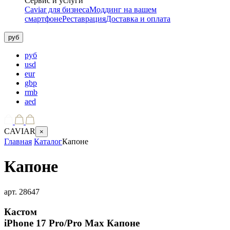
Сервис и услуги
Caviar для бизнеса
Моддинг на вашем
смартфоне
Реставрация
Доставка и оплата
руб
руб
usd
eur
gbp
rmb
aed
CAVIAR
×
Главная
Каталог
Капоне
Капоне
арт.
28647
Кастом
iPhone 17 Pro/Pro Max
Капоне