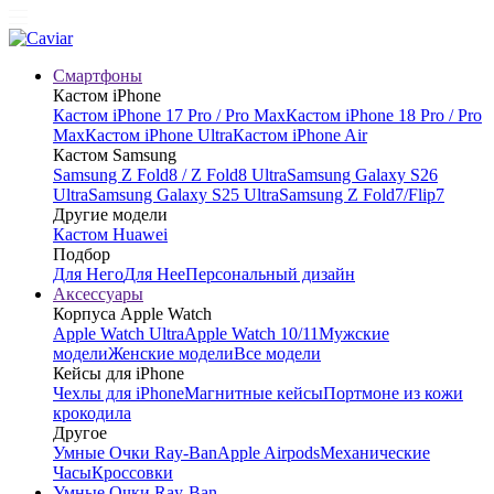
Смартфоны
Кастом iPhone
Кастом iPhone 17 Pro / Pro Max
Кастом iPhone 18 Pro / Pro
Max
Кастом iPhone Ultra
Кастом iPhone Air
Кастом Samsung
Samsung Z Fold8 / Z Fold8 Ultra
Samsung Galaxy S26
Ultra
Samsung Galaxy S25 Ultra
Samsung Z Fold7/Flip7
Другие модели
Кастом Huawei
Подбор
Для Него
Для Нее
Персональный дизайн
Аксессуары
Корпуса Apple Watch
Apple Watch Ultra
Apple Watch 10/11
Мужские
модели
Женские модели
Все модели
Кейсы для iPhone
Чехлы для iPhone
Магнитные кейсы
Портмоне из кожи
крокодила
Другое
Умные Очки Ray-Ban
Apple Airpods
Механические
Часы
Кроссовки
Умные Очки Ray-Ban