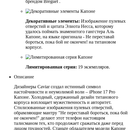
брендом Breguet .
Декоративные элементы:
Изображение пулевых
отверстий и цитата Элиота Несса, которому
удалось поймать знаменитого гангстера Аль
Капоне, на языке оригинала - Не переставай
бороться, пока бой не окончен! на титановом
корпусе.
Лимитированная серия:
19 экземпляров.
Описание
Дизайнеры Caviar создал истинный символ
настойчивости и неумолимой воли – iPhone 17 Pro
Капоне. Холодный, сдержанный дизайн титанового
корпуса воплощает мужественность и авторитет.
Стилизованные изображения пулевых отверстий,
обрамляющие мантру "Не переставай бороться, пока бой
не окончен!" делают этот телефон настоящим
талисманом тех, кто продолжает сражаться даже перед
лицом трудностей. Станьте обладателем модели Капоне