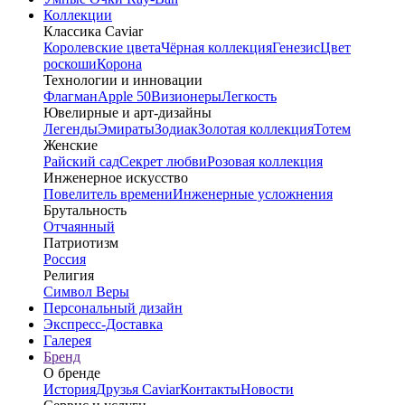
Коллекции
Классика Caviar
Королевские цвета
Чёрная коллекция
Генезис
Цвет
роскоши
Корона
Технологии и инновации
Флагман
Apple 50
Визионеры
Легкость
Ювелирные и арт-дизайны
Легенды
Эмираты
Зодиак
Золотая коллекция
Тотем
Женские
Райский сад
Секрет любви
Розовая коллекция
Инженерное искусство
Повелитель времени
Инженерные усложнения
Брутальность
Отчаянный
Патриотизм
Россия
Религия
Символ Веры
Персональный дизайн
Экспресс-Доставка
Галерея
Бренд
О бренде
История
Друзья Caviar
Контакты
Новости