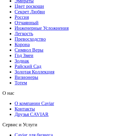
Эмираты
Цвет роскоши
Секрет Любви
Россия
Отчаянный
Инженерные Усложнения
Легкость
Превосходство
Корона
Символ Веры
Год Змеи
Зодиак
Райский Сад
Золотая Коллекция
Визионеры
Тотем
О нас
О компании Caviar
Контакты
Друзья CAVIAR
Сервис и Услуги
Caviar для бизнеса