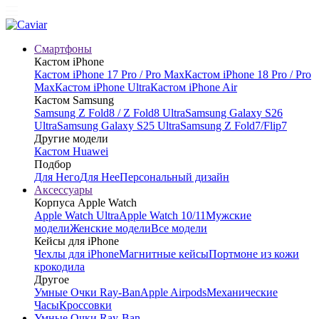
Смартфоны
Кастом iPhone
Кастом iPhone 17 Pro / Pro Max
Кастом iPhone 18 Pro / Pro
Max
Кастом iPhone Ultra
Кастом iPhone Air
Кастом Samsung
Samsung Z Fold8 / Z Fold8 Ultra
Samsung Galaxy S26
Ultra
Samsung Galaxy S25 Ultra
Samsung Z Fold7/Flip7
Другие модели
Кастом Huawei
Подбор
Для Него
Для Нее
Персональный дизайн
Аксессуары
Корпуса Apple Watch
Apple Watch Ultra
Apple Watch 10/11
Мужские
модели
Женские модели
Все модели
Кейсы для iPhone
Чехлы для iPhone
Магнитные кейсы
Портмоне из кожи
крокодила
Другое
Умные Очки Ray-Ban
Apple Airpods
Механические
Часы
Кроссовки
Умные Очки Ray-Ban