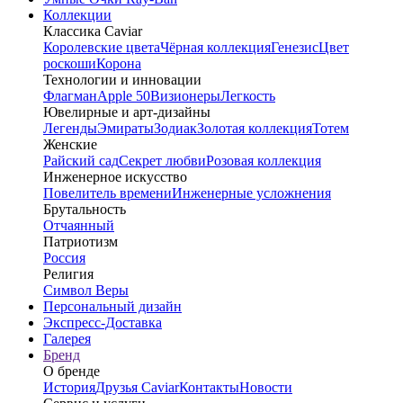
Коллекции
Классика Caviar
Королевские цвета
Чёрная коллекция
Генезис
Цвет
роскоши
Корона
Технологии и инновации
Флагман
Apple 50
Визионеры
Легкость
Ювелирные и арт-дизайны
Легенды
Эмираты
Зодиак
Золотая коллекция
Тотем
Женские
Райский сад
Секрет любви
Розовая коллекция
Инженерное искусство
Повелитель времени
Инженерные усложнения
Брутальность
Отчаянный
Патриотизм
Россия
Религия
Символ Веры
Персональный дизайн
Экспресс-Доставка
Галерея
Бренд
О бренде
История
Друзья Caviar
Контакты
Новости