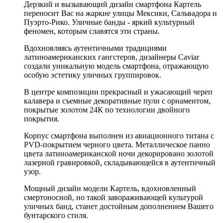
Дерзкий и вызывающий дизайн смартфона Картель
переносит Вас на жаркие улицы Мексики, Сальвадора и
Пуэрто-Рико. Уличные банды - яркий культурный
феномен, которым славятся эти страны.
Вдохновляясь аутентичными традициями
латиноамериканских гангстеров, дизайнеры Caviar
создали уникальную модель смартфона, отражающую
особую эстетику уличных группировок.
В центре композиции прекрасный и ужасающий череп
калавера и съемные декоративные пули с орнаментом,
покрытые золотом 24К по технологии двойного
покрытия.
Корпус смартфона выполнен из авиационного титана с
PVD-покрытием черного цвета. Металлическое панно
цвета латиноамериканской ночи декорировано золотой
лазерной гравировкой, складывающейся в аутентичный
узор.
Мощный дизайн модели Картель, вдохновленный
смертоносной, но такой завораживающей культурой
уличных банд, станет достойным дополнением Вашего
бунтарского стиля.