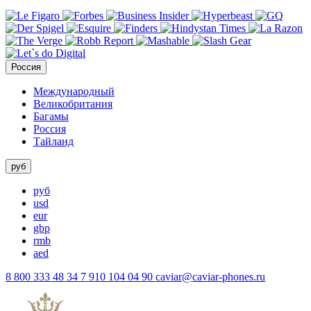
Россия
Международный
Великобритания
Багамы
Россия
Тайланд
руб
руб
usd
eur
gbp
rmb
aed
8 800 333 48 34
7 910 104 04 90
caviar@caviar-phones.ru