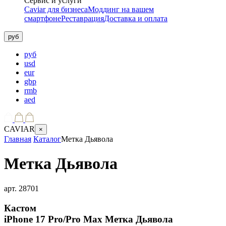
Сервис и услуги
Caviar для бизнеса
Моддинг на вашем
смартфоне
Реставрация
Доставка и оплата
руб
руб
usd
eur
gbp
rmb
aed
CAVIAR
×
Главная
Каталог
Метка Дьявола
Метка Дьявола
арт.
28701
Кастом
iPhone 17 Pro/Pro Max
Метка Дьявола