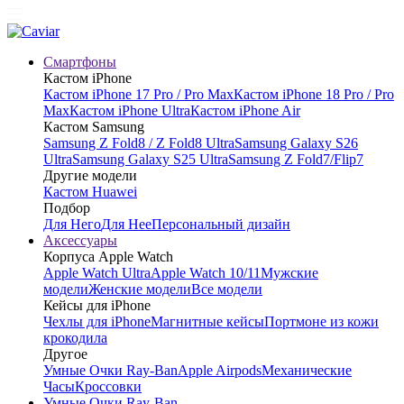
Смартфоны
Кастом iPhone
Кастом iPhone 17 Pro / Pro Max
Кастом iPhone 18 Pro / Pro
Max
Кастом iPhone Ultra
Кастом iPhone Air
Кастом Samsung
Samsung Z Fold8 / Z Fold8 Ultra
Samsung Galaxy S26
Ultra
Samsung Galaxy S25 Ultra
Samsung Z Fold7/Flip7
Другие модели
Кастом Huawei
Подбор
Для Него
Для Нее
Персональный дизайн
Аксессуары
Корпуса Apple Watch
Apple Watch Ultra
Apple Watch 10/11
Мужские
модели
Женские модели
Все модели
Кейсы для iPhone
Чехлы для iPhone
Магнитные кейсы
Портмоне из кожи
крокодила
Другое
Умные Очки Ray-Ban
Apple Airpods
Механические
Часы
Кроссовки
Умные Очки Ray-Ban