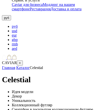
Сервис и услуги
Caviar для бизнеса
Моддинг на вашем
смартфоне
Реставрация
Доставка и оплата
руб
руб
usd
eur
gbp
rmb
aed
CAVIAR
×
Главная
Каталог
Celestial
Celestial
Идея модели
Декор
Уникальность
Коллекционный футляр
Смартфон в раскрытом коллекционном футляре