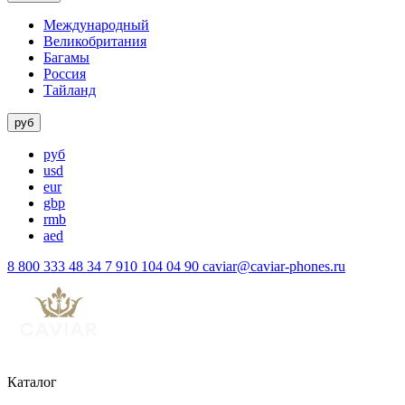
Международный
Великобритания
Багамы
Россия
Тайланд
руб
руб
usd
eur
gbp
rmb
aed
8 800 333 48 34
7 910 104 04 90
caviar@caviar-phones.ru
Каталог