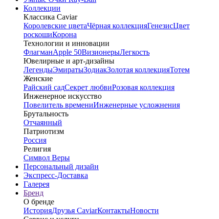
Коллекции
Классика Caviar
Королевские цвета
Чёрная коллекция
Генезис
Цвет
роскоши
Корона
Технологии и инновации
Флагман
Apple 50
Визионеры
Легкость
Ювелирные и арт-дизайны
Легенды
Эмираты
Зодиак
Золотая коллекция
Тотем
Женские
Райский сад
Секрет любви
Розовая коллекция
Инженерное искусство
Повелитель времени
Инженерные усложнения
Брутальность
Отчаянный
Патриотизм
Россия
Религия
Символ Веры
Персональный дизайн
Экспресс-Доставка
Галерея
Бренд
О бренде
История
Друзья Caviar
Контакты
Новости