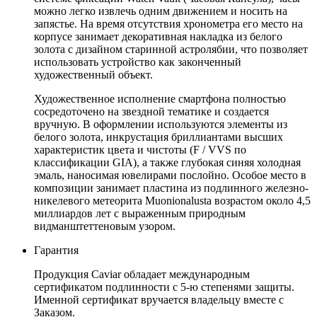
можно легко извлечь одним движением и носить на
запястье. На время отсутствия хронометра его место на
корпусе занимает декоративная накладка из белого
золота с дизайном старинной астролябии, что позволяет
использовать устройство как законченный
художественный объект.
Художественное исполнение смартфона полностью
сосредоточено на звездной тематике и создается
вручную. В оформлении используются элементы из
белого золота, инкрустация бриллиантами высших
характеристик цвета и чистоты (F / VVS по
классификации GIA), а также глубокая синяя холодная
эмаль, наносимая ювелирами послойно. Особое место в
композиции занимает пластина из подлинного железно-
никелевого метеорита Muonionalusta возрастом около 4,5
миллиардов лет с выраженным природным
видманштеттеновым узором.
Гарантия
Продукция Caviar обладает международным
сертификатом подлинности с 5-ю степенями защиты.
Именной сертификат вручается владельцу вместе с
Заказом.