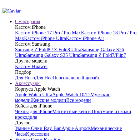
Смартфоны
Кастом iPhone
Кастом iPhone 17 Pro / Pro Max
Кастом iPhone 18 Pro / Pro
Max
Кастом iPhone Ultra
Кастом iPhone Air
Кастом Samsung
Samsung Z Fold8 / Z Fold8 Ultra
Samsung Galaxy S26
Ultra
Samsung Galaxy S25 Ultra
Samsung Z Fold7/Flip7
Другие модели
Кастом Huawei
Подбор
Для Него
Для Нее
Персональный дизайн
Аксессуары
Корпуса Apple Watch
Apple Watch Ultra
Apple Watch 10/11
Мужские
модели
Женские модели
Все модели
Кейсы для iPhone
Чехлы для iPhone
Магнитные кейсы
Портмоне из кожи
крокодила
Другое
Умные Очки Ray-Ban
Apple Airpods
Механические
Часы
Кроссовки
Умные Очки Ray-Ban