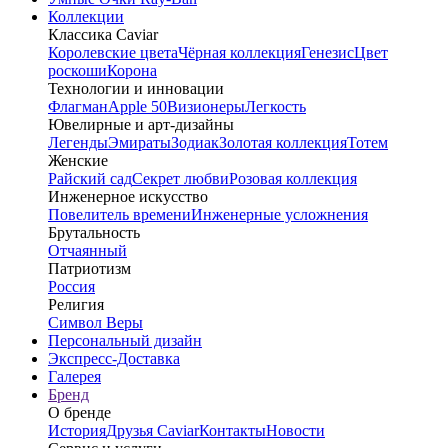
Коллекции
Классика Caviar
Королевские цвета
Чёрная коллекция
Генезис
Цвет
роскоши
Корона
Технологии и инновации
Флагман
Apple 50
Визионеры
Легкость
Ювелирные и арт-дизайны
Легенды
Эмираты
Зодиак
Золотая коллекция
Тотем
Женские
Райский сад
Секрет любви
Розовая коллекция
Инженерное искусство
Повелитель времени
Инженерные усложнения
Брутальность
Отчаянный
Патриотизм
Россия
Религия
Символ Веры
Персональный дизайн
Экспресс-Доставка
Галерея
Бренд
О бренде
История
Друзья Caviar
Контакты
Новости