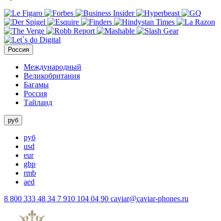
Россия
Международный
Великобритания
Багамы
Россия
Тайланд
руб
руб
usd
eur
gbp
rmb
aed
8 800 333 48 34
7 910 104 04 90
caviar@caviar-phones.ru