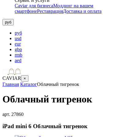
Сервис и услуги
Caviar для бизнеса
Моддинг на вашем
смартфоне
Реставрация
Доставка и оплата
руб
руб
usd
eur
gbp
rmb
aed
CAVIAR
×
Главная
Каталог
Облачный тигренок
Облачный тигренок
арт.
27860
iPad mini 6
Облачный тигренок