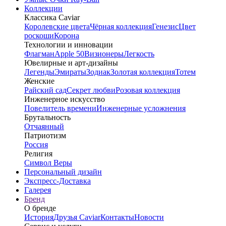
Коллекции
Классика Caviar
Королевские цвета
Чёрная коллекция
Генезис
Цвет
роскоши
Корона
Технологии и инновации
Флагман
Apple 50
Визионеры
Легкость
Ювелирные и арт-дизайны
Легенды
Эмираты
Зодиак
Золотая коллекция
Тотем
Женские
Райский сад
Секрет любви
Розовая коллекция
Инженерное искусство
Повелитель времени
Инженерные усложнения
Брутальность
Отчаянный
Патриотизм
Россия
Религия
Символ Веры
Персональный дизайн
Экспресс-Доставка
Галерея
Бренд
О бренде
История
Друзья Caviar
Контакты
Новости