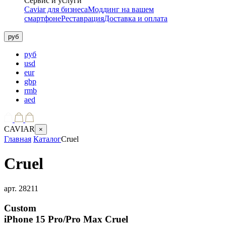
Сервис и услуги
Caviar для бизнеса
Моддинг на вашем
смартфоне
Реставрация
Доставка и оплата
руб
руб
usd
eur
gbp
rmb
aed
CAVIAR
×
Главная
Каталог
Cruel
Cruel
арт.
28211
Custom
iPhone 15 Pro/Pro Max
Cruel