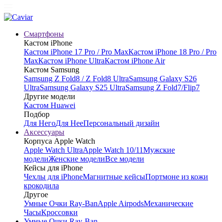
Смартфоны
Кастом iPhone
Кастом iPhone 17 Pro / Pro Max
Кастом iPhone 18 Pro / Pro
Max
Кастом iPhone Ultra
Кастом iPhone Air
Кастом Samsung
Samsung Z Fold8 / Z Fold8 Ultra
Samsung Galaxy S26
Ultra
Samsung Galaxy S25 Ultra
Samsung Z Fold7/Flip7
Другие модели
Кастом Huawei
Подбор
Для Него
Для Нее
Персональный дизайн
Аксессуары
Корпуса Apple Watch
Apple Watch Ultra
Apple Watch 10/11
Мужские
модели
Женские модели
Все модели
Кейсы для iPhone
Чехлы для iPhone
Магнитные кейсы
Портмоне из кожи
крокодила
Другое
Умные Очки Ray-Ban
Apple Airpods
Механические
Часы
Кроссовки
Умные Очки Ray-Ban