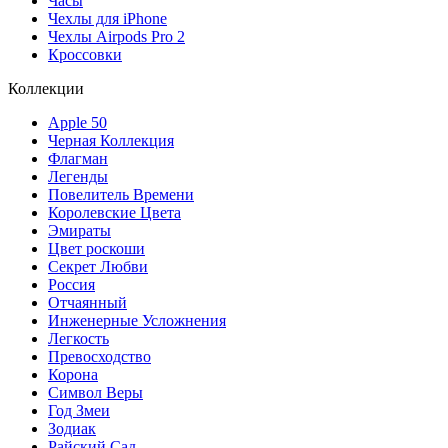
Часы
Чехлы для iPhone
Чехлы Airpods Pro 2
Кроссовки
Коллекции
Apple 50
Черная Коллекция
Флагман
Легенды
Повелитель Времени
Королевские Цвета
Эмираты
Цвет роскоши
Секрет Любви
Россия
Отчаянный
Инженерные Усложнения
Легкость
Превосходство
Корона
Символ Веры
Год Змеи
Зодиак
Райский Сад