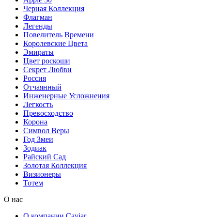
Черная Коллекция
Флагман
Легенды
Повелитель Времени
Королевские Цвета
Эмираты
Цвет роскоши
Секрет Любви
Россия
Отчаянный
Инженерные Усложнения
Легкость
Превосходство
Корона
Символ Веры
Год Змеи
Зодиак
Райский Сад
Золотая Коллекция
Визионеры
Тотем
О нас
О компании Caviar