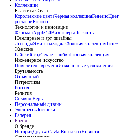
Коллекции
Классика Caviar
Королевские цвета
Чёрная коллекция
Генезис
Цвет
роскоши
Корона
Технологии и инновации
Флагман
Apple 50
Визионеры
Легкость
Ювелирные и арт-дизайны
Легенды
Эмираты
Зодиак
Золотая коллекция
Тотем
Женские
Райский сад
Секрет любви
Розовая коллекция
Инженерное искусство
Повелитель времени
Инженерные усложнения
Брутальность
Отчаянный
Патриотизм
Россия
Религия
Символ Веры
Персональный дизайн
Экспресс-Доставка
Галерея
Бренд
О бренде
История
Друзья Caviar
Контакты
Новости