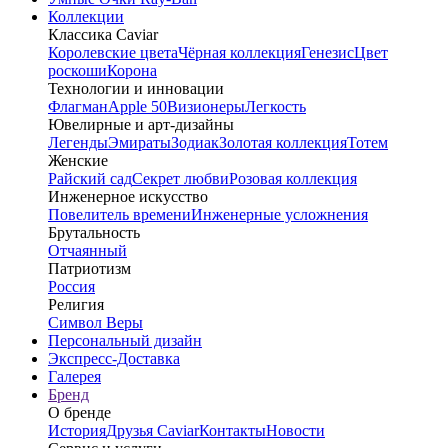
Коллекции
Классика Caviar
Королевские цвета
Чёрная коллекция
Генезис
Цвет
роскоши
Корона
Технологии и инновации
Флагман
Apple 50
Визионеры
Легкость
Ювелирные и арт-дизайны
Легенды
Эмираты
Зодиак
Золотая коллекция
Тотем
Женские
Райский сад
Секрет любви
Розовая коллекция
Инженерное искусство
Повелитель времени
Инженерные усложнения
Брутальность
Отчаянный
Патриотизм
Россия
Религия
Символ Веры
Персональный дизайн
Экспресс-Доставка
Галерея
Бренд
О бренде
История
Друзья Caviar
Контакты
Новости