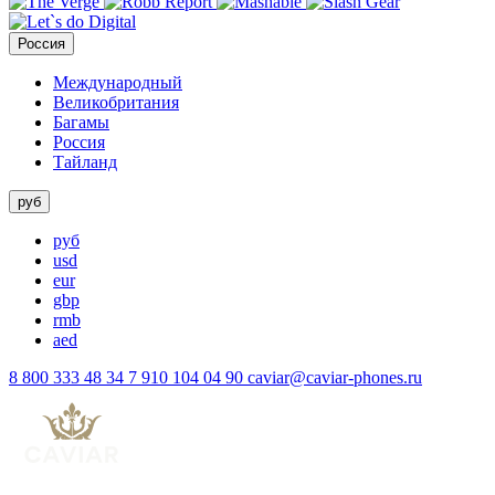
Россия
Международный
Великобритания
Багамы
Россия
Тайланд
руб
руб
usd
eur
gbp
rmb
aed
8 800 333 48 34
7 910 104 04 90
caviar@caviar-phones.ru