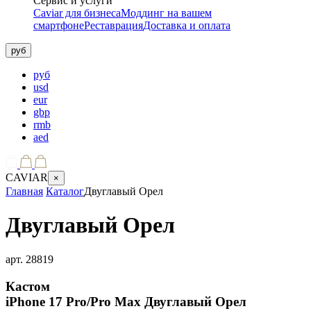
Сервис и услуги
Caviar для бизнеса
Моддинг на вашем
смартфоне
Реставрация
Доставка и оплата
руб
руб
usd
eur
gbp
rmb
aed
CAVIAR
×
Главная
Каталог
Двуглавый Орел
Двуглавый Орел
арт.
28819
Кастом
iPhone 17 Pro/Pro Max
Двуглавый Орел