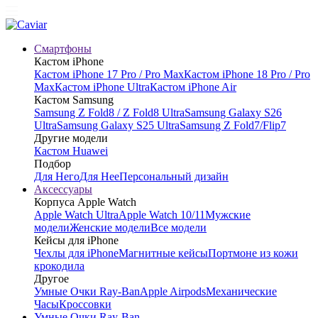
Смартфоны
Кастом iPhone
Кастом iPhone 17 Pro / Pro Max
Кастом iPhone 18 Pro / Pro
Max
Кастом iPhone Ultra
Кастом iPhone Air
Кастом Samsung
Samsung Z Fold8 / Z Fold8 Ultra
Samsung Galaxy S26
Ultra
Samsung Galaxy S25 Ultra
Samsung Z Fold7/Flip7
Другие модели
Кастом Huawei
Подбор
Для Него
Для Нее
Персональный дизайн
Аксессуары
Корпуса Apple Watch
Apple Watch Ultra
Apple Watch 10/11
Мужские
модели
Женские модели
Все модели
Кейсы для iPhone
Чехлы для iPhone
Магнитные кейсы
Портмоне из кожи
крокодила
Другое
Умные Очки Ray-Ban
Apple Airpods
Механические
Часы
Кроссовки
Умные Очки Ray-Ban