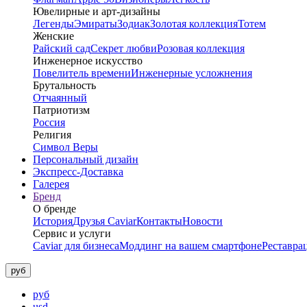
Ювелирные и арт-дизайны
Легенды
Эмираты
Зодиак
Золотая коллекция
Тотем
Женские
Райский сад
Секрет любви
Розовая коллекция
Инженерное искусство
Повелитель времени
Инженерные усложнения
Брутальность
Отчаянный
Патриотизм
Россия
Религия
Символ Веры
Персональный дизайн
Экспресс-Доставка
Галерея
Бренд
О бренде
История
Друзья Caviar
Контакты
Новости
Сервис и услуги
Caviar для бизнеса
Моддинг на вашем смартфоне
Реставра
руб
руб
usd