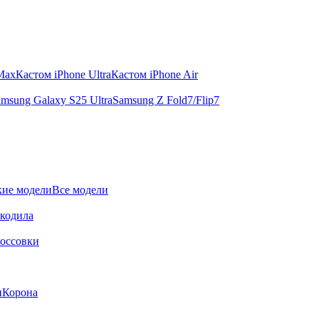
 Max
Кастом iPhone Ultra
Кастом iPhone Air
msung Galaxy S25 Ultra
Samsung Z Fold7/Flip7
ие модели
Все модели
окодила
оссовки
и
Корона