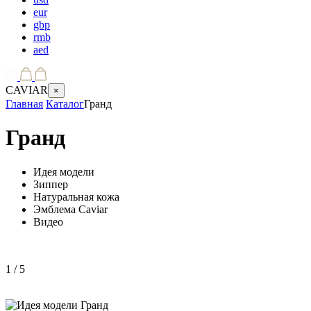
eur
gbp
rmb
aed
CAVIAR
×
Главная
Каталог
Гранд
Гранд
Идея модели
Зиппер
Натуральная кожа
Эмблема Caviar
Видео
1
/ 5