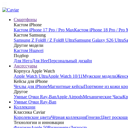
Смартфоны
Кастом iPhone
Кастом iPhone 17 Pro / Pro Max
Кастом iPhone 18 Pro / Pro
Кастом Samsung
Samsung Z Fold8 / Z Fold8 Ultra
Samsung Galaxy S26 Ultra
Sa
Другие модели
Кастом Huawei
Подбор
Для Него
Для Нее
Персональный дизайн
Аксессуары
Корпуса Apple Watch
Apple Watch Ultra
Apple Watch 10/11
Мужские модели
Женск
Кейсы для iPhone
Чехлы для iPhone
Магнитные кейсы
Портмоне из кожи кр
Другое
Умные Очки Ray-Ban
Apple Airpods
Механические Часы
Кр
Умные Очки Ray-Ban
Коллекции
Классика Caviar
Королевские цвета
Чёрная коллекция
Генезис
Цвет роскош
Технологии и инновации
Флагман
Apple 50
Визионеры
Легкость