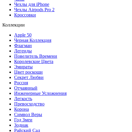
Чехлы для iPhone
Чехлы Airpods Pro 2
Кроссовки
Коллекции
Apple 50
Черная Коллекция
Флагман
Легенды
Повелитель Времени
Королевские Цвета
Эмираты
Цвет роскоши
Секрет Любви
Россия
Отчаянный
Инженерные Усложнения
Легкость
Превосходство
Корона
Символ Веры
Год Змеи
Зодиак
Райский Сад