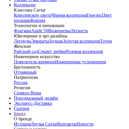
Коллекции
Классика Caviar
Королевские цвета
Чёрная коллекция
Генезис
Цвет
роскоши
Корона
Технологии и инновации
Флагман
Apple 50
Визионеры
Легкость
Ювелирные и арт-дизайны
Легенды
Эмираты
Зодиак
Золотая коллекция
Тотем
Женские
Райский сад
Секрет любви
Розовая коллекция
Инженерное искусство
Повелитель времени
Инженерные усложнения
Брутальность
Отчаянный
Патриотизм
Россия
Религия
Символ Веры
Персональный дизайн
Экспресс-Доставка
Галерея
Бренд
О бренде
История
Друзья Caviar
Контакты
Новости