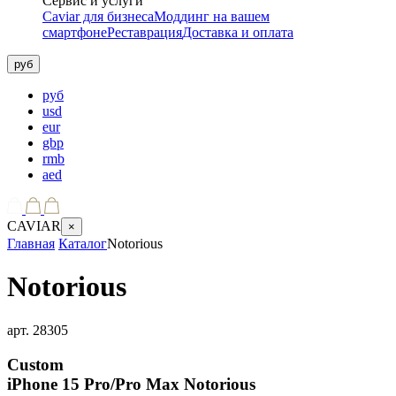
Сервис и услуги
Caviar для бизнеса
Моддинг на вашем
смартфоне
Реставрация
Доставка и оплата
руб
руб
usd
eur
gbp
rmb
aed
CAVIAR
×
Главная
Каталог
Notorious
Notorious
арт.
28305
Custom
iPhone 15 Pro/Pro Max
Notorious