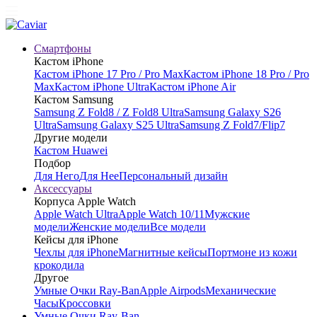
Смартфоны
Кастом iPhone
Кастом iPhone 17 Pro / Pro Max
Кастом iPhone 18 Pro / Pro
Max
Кастом iPhone Ultra
Кастом iPhone Air
Кастом Samsung
Samsung Z Fold8 / Z Fold8 Ultra
Samsung Galaxy S26
Ultra
Samsung Galaxy S25 Ultra
Samsung Z Fold7/Flip7
Другие модели
Кастом Huawei
Подбор
Для Него
Для Нее
Персональный дизайн
Аксессуары
Корпуса Apple Watch
Apple Watch Ultra
Apple Watch 10/11
Мужские
модели
Женские модели
Все модели
Кейсы для iPhone
Чехлы для iPhone
Магнитные кейсы
Портмоне из кожи
крокодила
Другое
Умные Очки Ray-Ban
Apple Airpods
Механические
Часы
Кроссовки
Умные Очки Ray-Ban