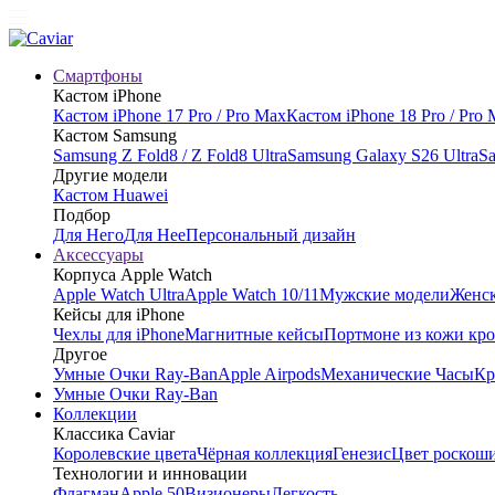
Смартфоны
Кастом iPhone
Кастом iPhone 17 Pro / Pro Max
Кастом iPhone 18 Pro / Pro
Кастом Samsung
Samsung Z Fold8 / Z Fold8 Ultra
Samsung Galaxy S26 Ultra
Sa
Другие модели
Кастом Huawei
Подбор
Для Него
Для Нее
Персональный дизайн
Аксессуары
Корпуса Apple Watch
Apple Watch Ultra
Apple Watch 10/11
Мужские модели
Женск
Кейсы для iPhone
Чехлы для iPhone
Магнитные кейсы
Портмоне из кожи кр
Другое
Умные Очки Ray-Ban
Apple Airpods
Механические Часы
Кр
Умные Очки Ray-Ban
Коллекции
Классика Caviar
Королевские цвета
Чёрная коллекция
Генезис
Цвет роскош
Технологии и инновации
Флагман
Apple 50
Визионеры
Легкость