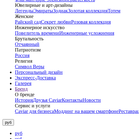
Ювелирные и арт-дизайны
Легенды
Эмираты
Зодиак
Золотая коллекция
Тотем
Женские
Райский сад
Секрет любви
Розовая коллекция
Инженерное искусство
Повелитель времени
Инженерные усложнения
Брутальность
Отчаянный
Патриотизм
Россия
Религия
Символ Веры
Персональный дизайн
Экспресс-Доставка
Галерея
Бренд
О бренде
История
Друзья Caviar
Контакты
Новости
Сервис и услуги
Caviar для бизнеса
Моддинг на вашем смартфоне
Реставра
руб
руб
usd