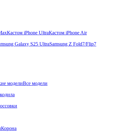
 Max
Кастом iPhone Ultra
Кастом iPhone Air
msung Galaxy S25 Ultra
Samsung Z Fold7/Flip7
ие модели
Все модели
окодила
оссовки
и
Корона