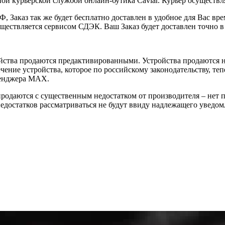
ой курьерской службой онлайн-бутика Caviar. Курьер осуществля
 Заказ так же будет бесплатно доставлен в удобное для Вас время
уществляется сервисом СДЭК. Ваш Заказ будет доставлен точно в
йства продаются предактивированными. Устройства продаются не
ение устройства, которое по российскому законодательству, теп
сенджера MAX.
 продаются с существенным недостатком от производителя – нет
достатков рассматриваться не будут ввиду надлежащего уведомл