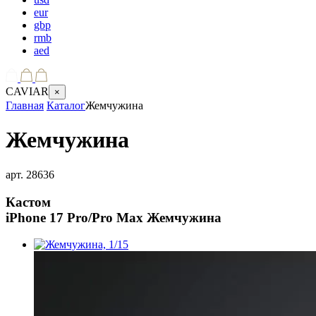
eur
gbp
rmb
aed
CAVIAR
×
Главная
Каталог
Жемчужина
Жемчужина
арт.
28636
Кастом
iPhone 17 Pro/Pro Max
Жемчужина