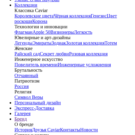
Коллекции
Классика Caviar
Королевские цвета
Чёрная коллекция
Генезис
Цвет
роскоши
Корона
Технологии и инновации
Флагман
Apple 50
Визионеры
Легкость
Ювелирные и арт-дизайны
Легенды
Эмираты
Зодиак
Золотая коллекция
Тотем
Женские
Райский сад
Секрет любви
Розовая коллекция
Инженерное искусство
Повелитель времени
Инженерные усложнения
Брутальность
Отчаянный
Патриотизм
Россия
Религия
Символ Веры
Персональный дизайн
Экспресс-Доставка
Галерея
Бренд
О бренде
История
Друзья Caviar
Контакты
Новости