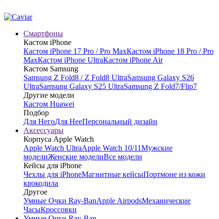
Смартфоны
Кастом iPhone
Кастом iPhone 17 Pro / Pro Max
Кастом iPhone 18 Pro / Pro
Max
Кастом iPhone Ultra
Кастом iPhone Air
Кастом Samsung
Samsung Z Fold8 / Z Fold8 Ultra
Samsung Galaxy S26
Ultra
Samsung Galaxy S25 Ultra
Samsung Z Fold7/Flip7
Другие модели
Кастом Huawei
Подбор
Для Него
Для Нее
Персональный дизайн
Аксессуары
Корпуса Apple Watch
Apple Watch Ultra
Apple Watch 10/11
Мужские
модели
Женские модели
Все модели
Кейсы для iPhone
Чехлы для iPhone
Магнитные кейсы
Портмоне из кожи
крокодила
Другое
Умные Очки Ray-Ban
Apple Airpods
Механические
Часы
Кроссовки
Умные Очки Ray-Ban