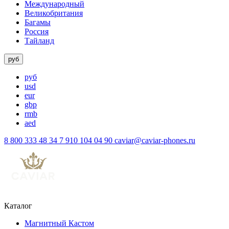
Международный
Великобритания
Багамы
Россия
Тайланд
руб
руб
usd
eur
gbp
rmb
aed
8 800 333 48 34
7 910 104 04 90
caviar@caviar-phones.ru
Каталог
Магнитный Кастом