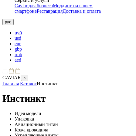
Сервис и услуги
Caviar для бизнеса
Моддинг на вашем
смартфоне
Реставрация
Доставка и оплата
руб
руб
usd
eur
gbp
rmb
aed
CAVIAR
×
Главная
Каталог
Инстинкт
Инстинкт
Идея модели
Упаковка
Авиационный титан
Кожа крокодила
Укрепляющие винты