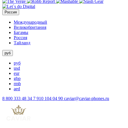
Россия
Международный
Великобритания
Багамы
Россия
Тайланд
руб
руб
usd
eur
gbp
rmb
aed
8 800 333 48 34
7 910 104 04 90
caviar@caviar-phones.ru