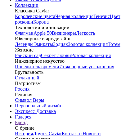
Коллекции
Классика Caviar
Королевские цвета
Чёрная коллекция
Генезис
Цвет
роскоши
Корона
Технологии и инновации
Флагман
Apple 50
Визионеры
Легкость
Ювелирные и арт-дизайны
Легенды
Эмираты
Зодиак
Золотая коллекция
Тотем
Женские
Райский сад
Секрет любви
Розовая коллекция
Инженерное искусство
Повелитель времени
Инженерные усложнения
Брутальность
Отчаянный
Патриотизм
Россия
Религия
Символ Веры
Персональный дизайн
Экспресс-Доставка
Галерея
Бренд
О бренде
История
Друзья Caviar
Контакты
Новости