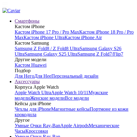
Смартфоны
Кастом iPhone
Кастом iPhone 17 Pro / Pro Max
Кастом iPhone 18 Pro / Pro
Max
Кастом iPhone Ultra
Кастом iPhone Air
Кастом Samsung
Samsung Z Fold8 / Z Fold8 Ultra
Samsung Galaxy S26
Ultra
Samsung Galaxy S25 Ultra
Samsung Z Fold7/Flip7
Другие модели
Кастом Huawei
Подбор
Для Него
Для Нее
Персональный дизайн
Аксессуары
Корпуса Apple Watch
Apple Watch Ultra
Apple Watch 10/11
Мужские
модели
Женские модели
Все модели
Кейсы для iPhone
Чехлы для iPhone
Магнитные кейсы
Портмоне из кожи
крокодила
Другое
Умные Очки Ray-Ban
Apple Airpods
Механические
Часы
Кроссовки
Умные Очки Ray-Ban