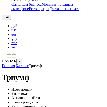
Сервис и услуги
Caviar для бизнеса
Моддинг на вашем
смартфоне
Реставрация
Доставка и оплата
руб
руб
usd
eur
gbp
rmb
aed
CAVIAR
×
Главная
Каталог
Триумф
Триумф
Идея модели
Упаковка
Авиационный титан
Кожа крокодила
Укрепляющие винты