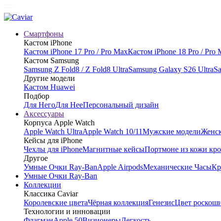
Смартфоны
Кастом iPhone
Кастом iPhone 17 Pro / Pro Max
Кастом iPhone 18 Pro / Pro
Кастом Samsung
Samsung Z Fold8 / Z Fold8 Ultra
Samsung Galaxy S26 Ultra
Sa
Другие модели
Кастом Huawei
Подбор
Для Него
Для Нее
Персональный дизайн
Аксессуары
Корпуса Apple Watch
Apple Watch Ultra
Apple Watch 10/11
Мужские модели
Женск
Кейсы для iPhone
Чехлы для iPhone
Магнитные кейсы
Портмоне из кожи кр
Другое
Умные Очки Ray-Ban
Apple Airpods
Механические Часы
Кр
Умные Очки Ray-Ban
Коллекции
Классика Caviar
Королевские цвета
Чёрная коллекция
Генезис
Цвет роскош
Технологии и инновации
Флагман
Apple 50
Визионеры
Легкость