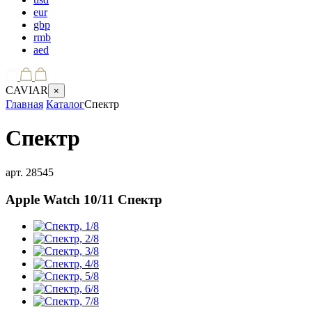
eur
gbp
rmb
aed
CAVIAR
×
Главная
Каталог
Спектр
Спектр
арт.
28545
Apple Watch 10/11
Спектр