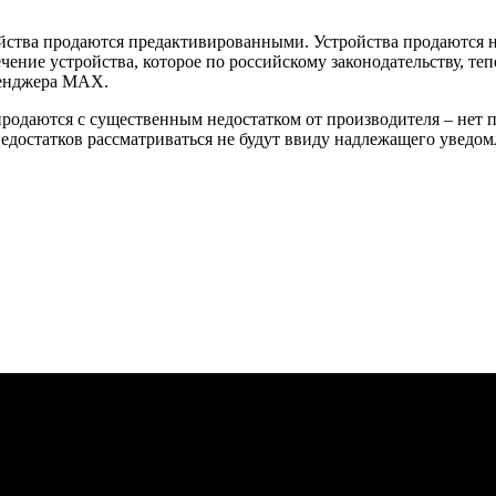
йства продаются предактивированными. Устройства продаются не
ение устройства, которое по российскому законодательству, теп
сенджера MAX.
 продаются с существенным недостатком от производителя – нет
достатков рассматриваться не будут ввиду надлежащего уведомл