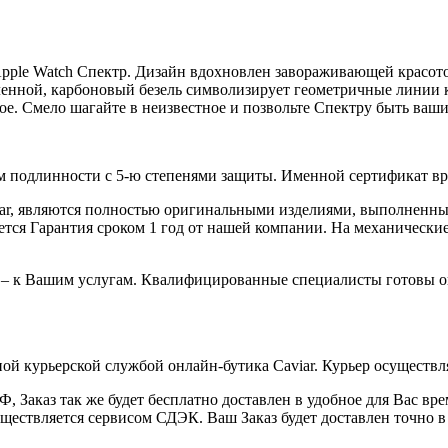
Apple Watch Спектр. Дизайн вдохновлен завораживающей красот
енной, карбоновый безель символизирует геометричные линии к
ое. Смело шагайте в неизвестное и позвольте Спектру быть ваш
 подлинности с 5-ю степенями защиты. Именной сертификат вруч
iar, являются полностью оригинальными изделиями, выполненны
ся Гарантия сроком 1 год от нашей компании. На механические 
 – к Вашим услугам. Квалифицированные специалисты готовы о
ой курьерской службой онлайн-бутика Caviar. Курьер осуществля
 Заказ так же будет бесплатно доставлен в удобное для Вас время
уществляется сервисом СДЭК. Ваш Заказ будет доставлен точно в