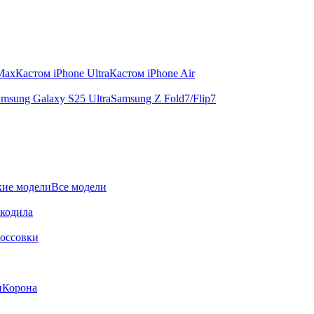
 Max
Кастом iPhone Ultra
Кастом iPhone Air
msung Galaxy S25 Ultra
Samsung Z Fold7/Flip7
ие модели
Все модели
окодила
оссовки
и
Корона