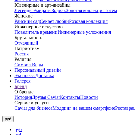
Ювелирные и арт-дизайны
Легенды
Эмираты
Зодиак
Золотая коллекция
Тотем
Женские
Райский сад
Секрет любви
Розовая коллекция
Инженерное искусство
Повелитель времени
Инженерные усложнения
Брутальность
Отчаянный
Патриотизм
Россия
Религия
Символ Веры
Персональный дизайн
Экспресс-Доставка
Галерея
Бренд
О бренде
История
Друзья Caviar
Контакты
Новости
Сервис и услуги
Caviar для бизнеса
Моддинг на вашем смартфоне
Реставра
руб
руб
usd