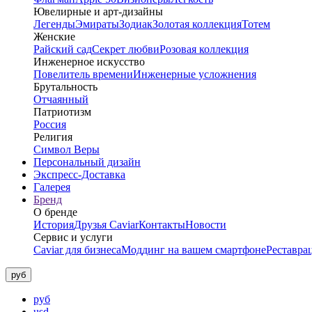
Ювелирные и арт-дизайны
Легенды
Эмираты
Зодиак
Золотая коллекция
Тотем
Женские
Райский сад
Секрет любви
Розовая коллекция
Инженерное искусство
Повелитель времени
Инженерные усложнения
Брутальность
Отчаянный
Патриотизм
Россия
Религия
Символ Веры
Персональный дизайн
Экспресс-Доставка
Галерея
Бренд
О бренде
История
Друзья Caviar
Контакты
Новости
Сервис и услуги
Caviar для бизнеса
Моддинг на вашем смартфоне
Реставра
руб
руб
usd