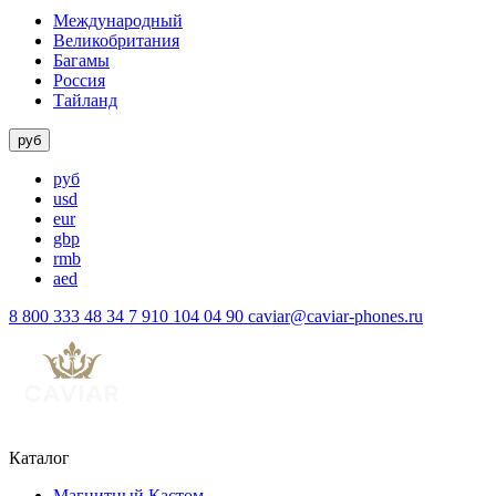
Международный
Великобритания
Багамы
Россия
Тайланд
руб
руб
usd
eur
gbp
rmb
aed
8 800 333 48 34
7 910 104 04 90
caviar@caviar-phones.ru
Каталог
Магнитный Кастом