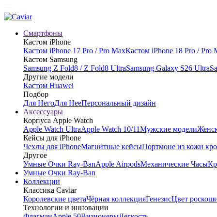
Смартфоны
Кастом iPhone
Кастом iPhone 17 Pro / Pro Max
Кастом iPhone 18 Pro / Pro
Кастом Samsung
Samsung Z Fold8 / Z Fold8 Ultra
Samsung Galaxy S26 Ultra
Sa
Другие модели
Кастом Huawei
Подбор
Для Него
Для Нее
Персональный дизайн
Аксессуары
Корпуса Apple Watch
Apple Watch Ultra
Apple Watch 10/11
Мужские модели
Женск
Кейсы для iPhone
Чехлы для iPhone
Магнитные кейсы
Портмоне из кожи кр
Другое
Умные Очки Ray-Ban
Apple Airpods
Механические Часы
Кр
Умные Очки Ray-Ban
Коллекции
Классика Caviar
Королевские цвета
Чёрная коллекция
Генезис
Цвет роскош
Технологии и инновации
Флагман
Apple 50
Визионеры
Легкость