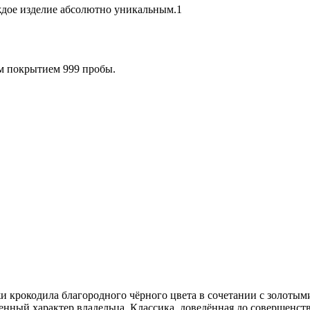
дое изделие абсолютно уникальным.1
ым покрытием 999 пробы.
жи крокодила благородного чёрного цвета в сочетании с золотым
енный характер владельца. Классика, доведённая до совершенств