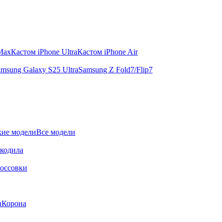
 Max
Кастом iPhone Ultra
Кастом iPhone Air
msung Galaxy S25 Ultra
Samsung Z Fold7/Flip7
ие модели
Все модели
окодила
оссовки
и
Корона