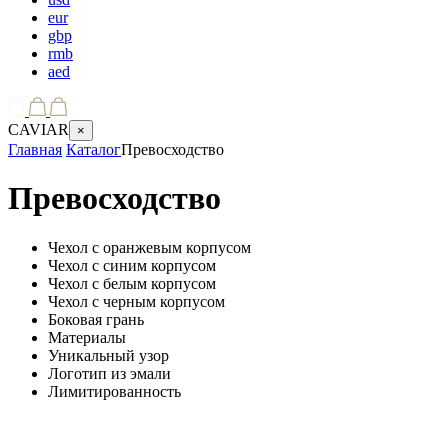
eur
gbp
rmb
aed
CAVIAR
×
Главная
Каталог
Превосходство
Превосходство
Чехол с оранжевым корпусом
Чехол с синим корпусом
Чехол с белым корпусом
Чехол с черным корпусом
Боковая грань
Материалы
Уникальный узор
Логотип из эмали
Лимитированность