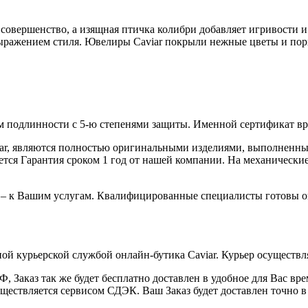
совершенство, а изящная птичка колибри добавляет игривости и
выражением стиля. Ювелиры Caviar покрыли нежные цветы и по
 подлинности с 5-ю степенями защиты. Именной сертификат вруч
iar, являются полностью оригинальными изделиями, выполненны
ся Гарантия сроком 1 год от нашей компании. На механические 
 – к Вашим услугам. Квалифицированные специалисты готовы о
ой курьерской службой онлайн-бутика Caviar. Курьер осуществля
 Заказ так же будет бесплатно доставлен в удобное для Вас время
уществляется сервисом СДЭК. Ваш Заказ будет доставлен точно в