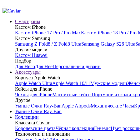
Смартфоны
Кастом iPhone
Кастом iPhone 17 Pro / Pro Max
Кастом iPhone 18 Pro / Pro
Кастом Samsung
Samsung Z Fold8 / Z Fold8 Ultra
Samsung Galaxy S26 Ultra
Sa
Другие модели
Кастом Huawei
Подбор
Для Него
Для Нее
Персональный дизайн
Аксессуары
Корпуса Apple Watch
Apple Watch Ultra
Apple Watch 10/11
Мужские модели
Женск
Кейсы для iPhone
Чехлы для iPhone
Магнитные кейсы
Портмоне из кожи кр
Другое
Умные Очки Ray-Ban
Apple Airpods
Механические Часы
Кр
Умные Очки Ray-Ban
Коллекции
Классика Caviar
Королевские цвета
Чёрная коллекция
Генезис
Цвет роскош
Технологии и инновации
Флагман
Apple 50
Визионеры
Легкость