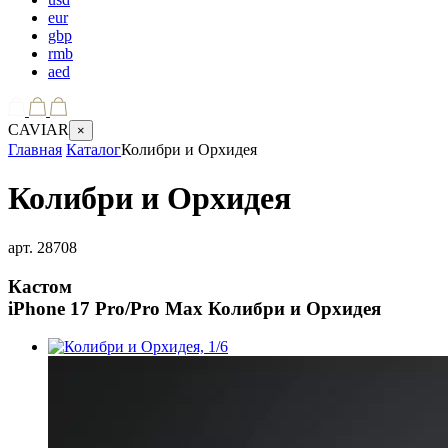
eur
gbp
rmb
aed
CAVIAR
×
Главная
Каталог
Колибри и Орхидея
Колибри и Орхидея
арт.
28708
Кастом
iPhone 17 Pro/Pro Max
Колибри и Орхидея