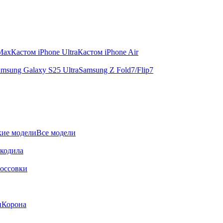
 Max
Кастом iPhone Ultra
Кастом iPhone Air
msung Galaxy S25 Ultra
Samsung Z Fold7/Flip7
ие модели
Все модели
окодила
оссовки
и
Корона