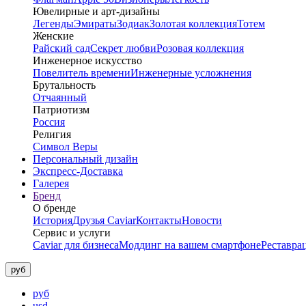
Ювелирные и арт-дизайны
Легенды
Эмираты
Зодиак
Золотая коллекция
Тотем
Женские
Райский сад
Секрет любви
Розовая коллекция
Инженерное искусство
Повелитель времени
Инженерные усложнения
Брутальность
Отчаянный
Патриотизм
Россия
Религия
Символ Веры
Персональный дизайн
Экспресс-Доставка
Галерея
Бренд
О бренде
История
Друзья Caviar
Контакты
Новости
Сервис и услуги
Caviar для бизнеса
Моддинг на вашем смартфоне
Реставра
руб
руб
usd