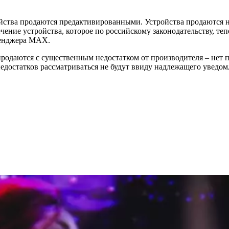
йства продаются предактивированными. Устройства продаются не
ение устройства, которое по российскому законодательству, теп
сенджера MAX.
 продаются с существенным недостатком от производителя – нет
достатков рассматриваться не будут ввиду надлежащего уведомл